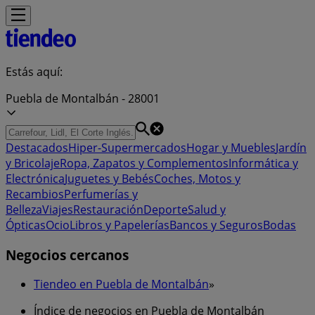
Estás aquí:
Puebla de Montalbán - 28001
Destacados
Hiper-Supermercados
Hogar y Muebles
Jardín
y Bricolaje
Ropa, Zapatos y Complementos
Informática y
Electrónica
Juguetes y Bebés
Coches, Motos y
Recambios
Perfumerías y
Belleza
Viajes
Restauración
Deporte
Salud y
Ópticas
Ocio
Libros y Papelerías
Bancos y Seguros
Bodas
Negocios cercanos
Tiendeo en Puebla de Montalbán
»
Índice de negocios en Puebla de Montalbán