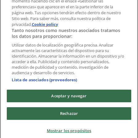
momento haciendo clic en el enlace «Gestionar las
preferencias» que aparece en el en la parte inferior de la
Marcas
página web. Tus opciones tendrán efecto dentro de nuestro
Marcas locales
Sitio web. Para saber más, consulta nuestra política de
privacidad.
Negocios
Cookie policy
Tanto nosotros como nuestros asociados tratamos
Negocios cercanos
los datos para proporcionar:
Productos
Productos locales
Utilizar datos de localización geográfica precisa. Analizar
activamente las características del dispositivo para su
Ciudades
identificación. Almacenar la información en un dispositivo y/o
acceder a ella. Publicidad y contenido personalizados,
Descargar la APP Tiendeo
medición de publicidad y contenido, investigación de
audiencia y desarrollo de servicios.
Lista de asociados (proveedores)
Aceptar y navegar
Copyright © Tiendeo ® 2026 · Shopfully Marketing S.L.U. –
Rechazar
Palau de Mar – 08039 Barcelona, Spain
Términos y condiciones
Política de privacidad
Mostrar los propósitos
Gestionar cookies