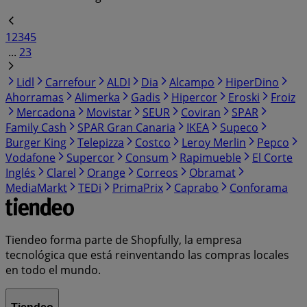
1
2
3
4
5
...
23
Lidl
Carrefour
ALDI
Dia
Alcampo
HiperDino
Ahorramas
Alimerka
Gadis
Hipercor
Eroski
Froiz
Mercadona
Movistar
SEUR
Coviran
SPAR
Family Cash
SPAR Gran Canaria
IKEA
Supeco
Burger King
Telepizza
Costco
Leroy Merlin
Pepco
Vodafone
Supercor
Consum
Rapimueble
El Corte
Inglés
Clarel
Orange
Correos
Obramat
MediaMarkt
TEDi
PrimaPrix
Caprabo
Conforama
Tiendeo forma parte de Shopfully, la empresa
tecnológica que está reinventando las compras locales
en todo el mundo.