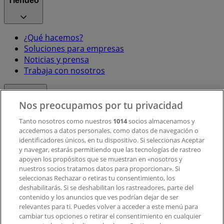
Tiendeo
¿Qué hacemos?
Soluciones para empresas
Noticias y prensa
Trabaja con nosotros
Contacto
Nos preocupamos por tu privacidad
Tanto nosotros como nuestros
1014
socios almacenamos y
accedemos a datos personales, como datos de navegación o
Contacto comercial y de marketing
identificadores únicos, en tu dispositivo. Si seleccionas Aceptar
Tienda mal colocada en el mapa
y navegar, estarás permitiendo que las tecnologías de rastreo
Notificar un folleto
apoyen los propósitos que se muestran en «nosotros y
¿Encontraste un problema en la web o en la
nuestros socios tratamos datos para proporcionar». Si
aplicación?
seleccionas Rechazar o retiras tu consentimiento, los
deshabilitarás. Si se deshabilitan los rastreadores, parte del
contenido y los anuncios que ves podrían dejar de ser
Índices
relevantes para ti. Puedes volver a acceder a este menú para
cambiar tus opciones o retirar el consentimiento en cualquier