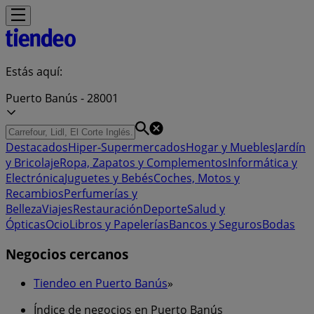
Estás aquí:
Puerto Banús - 28001
Destacados
Hiper-Supermercados
Hogar y Muebles
Jardín
y Bricolaje
Ropa, Zapatos y Complementos
Informática y
Electrónica
Juguetes y Bebés
Coches, Motos y
Recambios
Perfumerías y
Belleza
Viajes
Restauración
Deporte
Salud y
Ópticas
Ocio
Libros y Papelerías
Bancos y Seguros
Bodas
Negocios cercanos
Tiendeo en Puerto Banús
»
Índice de negocios en Puerto Banús