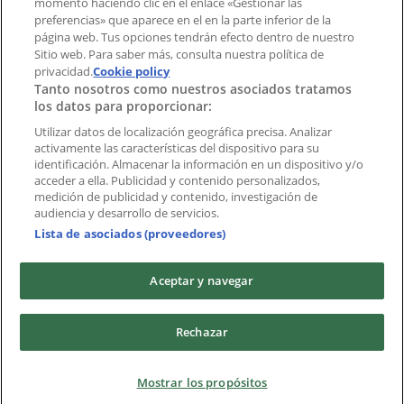
momento haciendo clic en el enlace «Gestionar las
preferencias» que aparece en el en la parte inferior de la
Marcas
página web. Tus opciones tendrán efecto dentro de nuestro
Marcas locales
Sitio web. Para saber más, consulta nuestra política de
privacidad.
Negocios
Cookie policy
Tanto nosotros como nuestros asociados tratamos
Negocios cercanos
los datos para proporcionar:
Productos
Productos locales
Utilizar datos de localización geográfica precisa. Analizar
activamente las características del dispositivo para su
Ciudades
identificación. Almacenar la información en un dispositivo y/o
acceder a ella. Publicidad y contenido personalizados,
Descargar la APP Tiendeo
medición de publicidad y contenido, investigación de
audiencia y desarrollo de servicios.
Lista de asociados (proveedores)
Aceptar y navegar
Copyright © Tiendeo ® 2026 · Shopfully Marketing S.L.U. –
Rechazar
Palau de Mar – 08039 Barcelona, Spain
Términos y condiciones
Política de privacidad
Mostrar los propósitos
Gestionar cookies