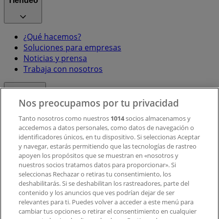
Tiendeo
¿Qué hacemos?
Soluciones para empresas
Noticias y prensa
Trabaja con nosotros
Contacto
Nos preocupamos por tu privacidad
Tanto nosotros como nuestros
1014
socios almacenamos y
accedemos a datos personales, como datos de navegación o
Contacto comercial y de marketing
identificadores únicos, en tu dispositivo. Si seleccionas Aceptar
Tienda mal colocada en el mapa
y navegar, estarás permitiendo que las tecnologías de rastreo
Notificar un folleto
apoyen los propósitos que se muestran en «nosotros y
¿Encontraste un problema en la web o en la
nuestros socios tratamos datos para proporcionar». Si
aplicación?
seleccionas Rechazar o retiras tu consentimiento, los
deshabilitarás. Si se deshabilitan los rastreadores, parte del
contenido y los anuncios que ves podrían dejar de ser
Índices
relevantes para ti. Puedes volver a acceder a este menú para
cambiar tus opciones o retirar el consentimiento en cualquier