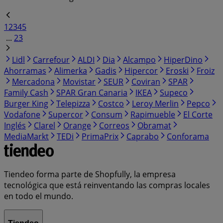
1
2
3
4
5
...
23
Lidl
Carrefour
ALDI
Dia
Alcampo
HiperDino
Ahorramas
Alimerka
Gadis
Hipercor
Eroski
Froiz
Mercadona
Movistar
SEUR
Coviran
SPAR
Family Cash
SPAR Gran Canaria
IKEA
Supeco
Burger King
Telepizza
Costco
Leroy Merlin
Pepco
Vodafone
Supercor
Consum
Rapimueble
El Corte
Inglés
Clarel
Orange
Correos
Obramat
MediaMarkt
TEDi
PrimaPrix
Caprabo
Conforama
Tiendeo forma parte de Shopfully, la empresa
tecnológica que está reinventando las compras locales
en todo el mundo.