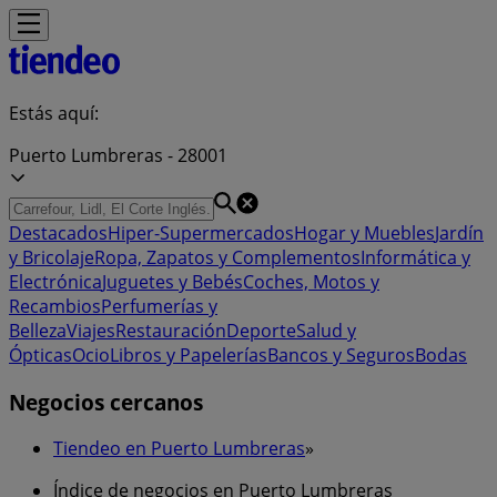
Estás aquí:
Puerto Lumbreras - 28001
Destacados
Hiper-Supermercados
Hogar y Muebles
Jardín
y Bricolaje
Ropa, Zapatos y Complementos
Informática y
Electrónica
Juguetes y Bebés
Coches, Motos y
Recambios
Perfumerías y
Belleza
Viajes
Restauración
Deporte
Salud y
Ópticas
Ocio
Libros y Papelerías
Bancos y Seguros
Bodas
Negocios cercanos
Tiendeo en Puerto Lumbreras
»
Índice de negocios en Puerto Lumbreras