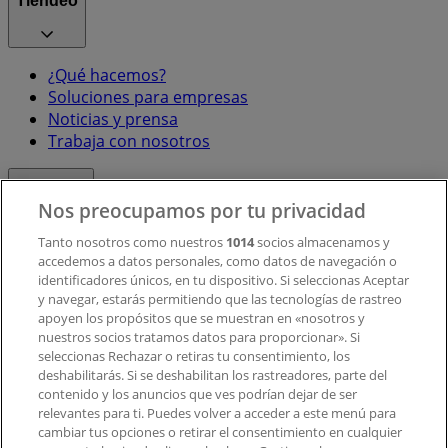
Tiendeo
¿Qué hacemos?
Soluciones para empresas
Noticias y prensa
Trabaja con nosotros
Contacto
Nos preocupamos por tu privacidad
Tanto nosotros como nuestros
1014
socios almacenamos y
accedemos a datos personales, como datos de navegación o
Contacto comercial y de marketing
identificadores únicos, en tu dispositivo. Si seleccionas Aceptar
Tienda mal colocada en el mapa
y navegar, estarás permitiendo que las tecnologías de rastreo
Notificar un folleto
apoyen los propósitos que se muestran en «nosotros y
¿Encontraste un problema en la web o en la
nuestros socios tratamos datos para proporcionar». Si
aplicación?
seleccionas Rechazar o retiras tu consentimiento, los
deshabilitarás. Si se deshabilitan los rastreadores, parte del
contenido y los anuncios que ves podrían dejar de ser
Índices
relevantes para ti. Puedes volver a acceder a este menú para
cambiar tus opciones o retirar el consentimiento en cualquier