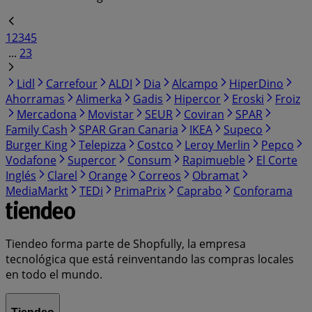
1
2
3
4
5
...
23
Lidl
Carrefour
ALDI
Dia
Alcampo
HiperDino
Ahorramas
Alimerka
Gadis
Hipercor
Eroski
Froiz
Mercadona
Movistar
SEUR
Coviran
SPAR
Family Cash
SPAR Gran Canaria
IKEA
Supeco
Burger King
Telepizza
Costco
Leroy Merlin
Pepco
Vodafone
Supercor
Consum
Rapimueble
El Corte
Inglés
Clarel
Orange
Correos
Obramat
MediaMarkt
TEDi
PrimaPrix
Caprabo
Conforama
Tiendeo forma parte de Shopfully, la empresa
tecnológica que está reinventando las compras locales
en todo el mundo.