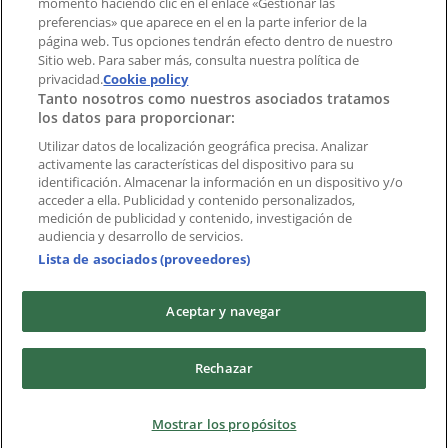
momento haciendo clic en el enlace «Gestionar las
preferencias» que aparece en el en la parte inferior de la
Marcas
página web. Tus opciones tendrán efecto dentro de nuestro
Marcas locales
Sitio web. Para saber más, consulta nuestra política de
privacidad.
Negocios
Cookie policy
Tanto nosotros como nuestros asociados tratamos
Negocios cercanos
los datos para proporcionar:
Productos
Productos locales
Utilizar datos de localización geográfica precisa. Analizar
activamente las características del dispositivo para su
Ciudades
identificación. Almacenar la información en un dispositivo y/o
acceder a ella. Publicidad y contenido personalizados,
Descargar la APP Tiendeo
medición de publicidad y contenido, investigación de
audiencia y desarrollo de servicios.
Lista de asociados (proveedores)
Aceptar y navegar
Copyright © Tiendeo ® 2026 · Shopfully Marketing S.L.U. –
Rechazar
Palau de Mar – 08039 Barcelona, Spain
Términos y condiciones
Política de privacidad
Mostrar los propósitos
Gestionar cookies