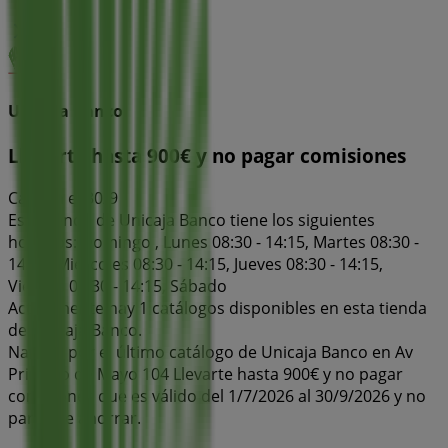
Unicaja Banco
Llevarte hasta 900€ y no pagar comisiones
Caduca el 30/9
Esta tienda de Unicaja Banco tiene los siguientes
horarios: Domingo , Lunes 08:30 - 14:15, Martes 08:30 -
14:15, Miércoles 08:30 - 14:15, Jueves 08:30 - 14:15,
Viernes 08:30 - 14:15, Sábado
Actualmente hay 1 catálogos disponibles en esta tienda
de Unicaja Banco.
Navega por el último catálogo de Unicaja Banco en Av
Primero de Mayo 104 Llevarte hasta 900€ y no pagar
comisiones que es válido del 1/7/2026 al 30/9/2026 y no
pares de ahorrar.