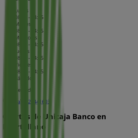
Lunes
08:30 - 14:15
Martes
08:30 - 14:15
Miércoles
08:30 - 14:15
Jueves
08:30 - 14:15
Viernes
08:30 - 14:15
Sábado
Cerrado
Mapa
926441603
Ofertas de Unicaja Banco en
Puertollano