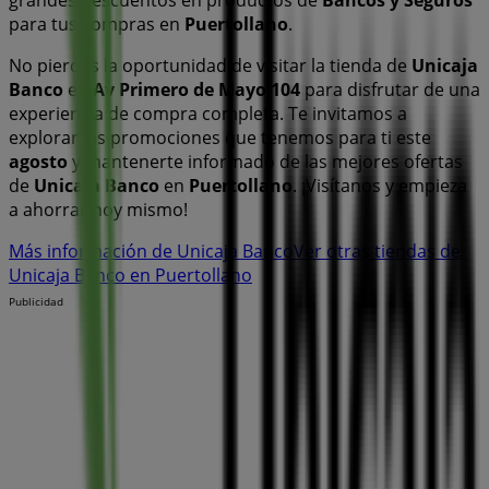
para tus compras en
Puertollano
.
No pierdas la oportunidad de visitar la tienda de
Unicaja
Banco
en
Av Primero de Mayo 104
para disfrutar de una
experiencia de compra completa. Te invitamos a
explorar las promociones que tenemos para ti este
agosto
y mantenerte informado de las mejores ofertas
de
Unicaja Banco
en
Puertollano
. ¡Visítanos y empieza
a ahorrar hoy mismo!
Más información de Unicaja Banco
Ver otras tiendas de
Unicaja Banco en Puertollano
Publicidad