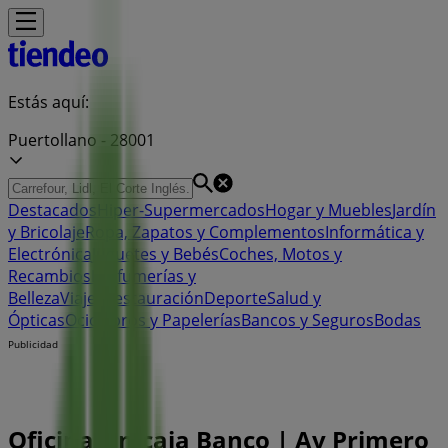
Estás aquí:
Puertollano - 28001
Destacados
Hiper-Supermercados
Hogar y Muebles
Jardín
y Bricolaje
Ropa, Zapatos y Complementos
Informática y
Electrónica
Juguetes y Bebés
Coches, Motos y
Recambios
Perfumerías y
Belleza
Viajes
Restauración
Deporte
Salud y
Ópticas
Ocio
Libros y Papelerías
Bancos y Seguros
Bodas
Publicidad
Oficina Unicaja Banco | Av Primero