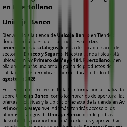
en Puertollano
Unicaja Banco
Bienvenido a la tienda de
Unicaja Banco
en Tiendeo,
donde podrás descubrir las mejores
ofertas
,
promociones
y
catálogos
de esta destacada marca del
sector de
Bancos y Seguros
. Nuestra tienda física está
ubicada en
Av Primero de Mayo 104
,
Puertollano
, y en
ella encontrarás una amplia gama de productos de
calidad que te permitirán ahorrar durante todo el
agosto de 2026
.
En Tiendeo te ofrecemos toda la información actualizada
sobre
Unicaja Banco
, como los horarios de apertura, las
ofertas exclusivas y la ubicación exacta de la tienda en
Av
Primero de Mayo 104
. Además, tendrás acceso a los
últimos catálogos de
Unicaja Banco
, donde podrás
descubrir las promociones más recientes y aprovechar
grandes descuentos en productos de
Bancos y Seguros