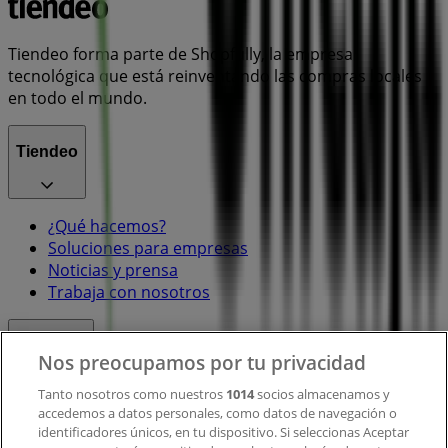
Tiendeo forma parte de Shopfully, la empresa
tecnológica que está reinventando las compras locales
en todo el mundo.
Tiendeo
¿Qué hacemos?
Soluciones para empresas
Noticias y prensa
Trabaja con nosotros
Contacto
Nos preocupamos por tu privacidad
Tanto nosotros como nuestros
1014
socios almacenamos y
accedemos a datos personales, como datos de navegación o
Contacto comercial y de marketing
identificadores únicos, en tu dispositivo. Si seleccionas Aceptar
Tienda mal colocada en el mapa