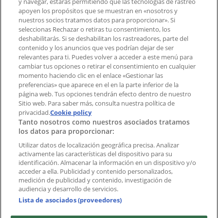
y navegar, estarás permitiendo que las tecnologías de rastreo
Notificar un folleto
apoyen los propósitos que se muestran en «nosotros y
¿Encontraste un problema en la web o en la
nuestros socios tratamos datos para proporcionar». Si
aplicación?
seleccionas Rechazar o retiras tu consentimiento, los
deshabilitarás. Si se deshabilitan los rastreadores, parte del
contenido y los anuncios que ves podrían dejar de ser
Índices
relevantes para ti. Puedes volver a acceder a este menú para
cambiar tus opciones o retirar el consentimiento en cualquier
momento haciendo clic en el enlace «Gestionar las
preferencias» que aparece en el en la parte inferior de la
Marcas
página web. Tus opciones tendrán efecto dentro de nuestro
Marcas locales
Sitio web. Para saber más, consulta nuestra política de
Negocios
privacidad.
Cookie policy
Tanto nosotros como nuestros asociados tratamos
Negocios cercanos
los datos para proporcionar:
Productos
Productos locales
Utilizar datos de localización geográfica precisa. Analizar
activamente las características del dispositivo para su
Ciudades
identificación. Almacenar la información en un dispositivo y/o
acceder a ella. Publicidad y contenido personalizados,
Descargar la APP Tiendeo
medición de publicidad y contenido, investigación de
audiencia y desarrollo de servicios.
Lista de asociados (proveedores)