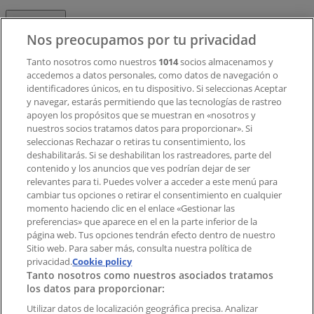
Contacto
Nos preocupamos por tu privacidad
Tanto nosotros como nuestros
1014
socios almacenamos y
accedemos a datos personales, como datos de navegación o
Contacto comercial y de marketing
identificadores únicos, en tu dispositivo. Si seleccionas Aceptar
Tienda mal colocada en el mapa
y navegar, estarás permitiendo que las tecnologías de rastreo
Notificar un folleto
apoyen los propósitos que se muestran en «nosotros y
¿Encontraste un problema en la web o en la
nuestros socios tratamos datos para proporcionar». Si
aplicación?
seleccionas Rechazar o retiras tu consentimiento, los
deshabilitarás. Si se deshabilitan los rastreadores, parte del
contenido y los anuncios que ves podrían dejar de ser
Índices
relevantes para ti. Puedes volver a acceder a este menú para
cambiar tus opciones o retirar el consentimiento en cualquier
momento haciendo clic en el enlace «Gestionar las
preferencias» que aparece en el en la parte inferior de la
Marcas
página web. Tus opciones tendrán efecto dentro de nuestro
Marcas locales
Sitio web. Para saber más, consulta nuestra política de
privacidad.
Negocios
Cookie policy
Tanto nosotros como nuestros asociados tratamos
Negocios cercanos
los datos para proporcionar:
Productos
Productos locales
Utilizar datos de localización geográfica precisa. Analizar