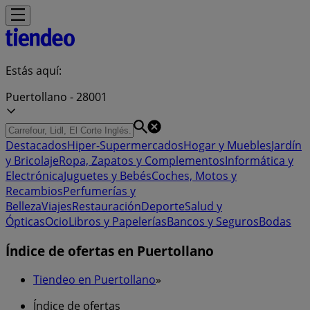
Estás aquí:
Puertollano - 28001
Destacados
Hiper-Supermercados
Hogar y Muebles
Jardín
y Bricolaje
Ropa, Zapatos y Complementos
Informática y
Electrónica
Juguetes y Bebés
Coches, Motos y
Recambios
Perfumerías y
Belleza
Viajes
Restauración
Deporte
Salud y
Ópticas
Ocio
Libros y Papelerías
Bancos y Seguros
Bodas
Índice de ofertas en Puertollano
Tiendeo en Puertollano
»
Índice de ofertas