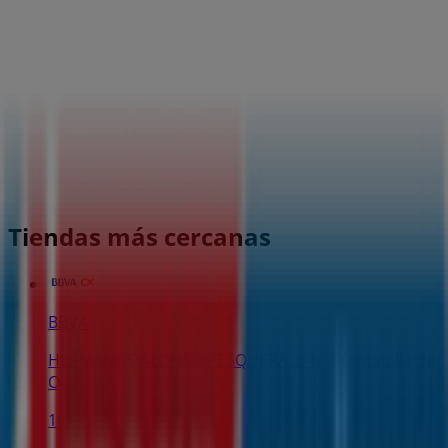
Tiendas más cercanas
BBVA
HERMANOS ALONSO PESQUERA, S-N, Quintanilla de
Onésimo
189 m