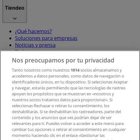
Tiendeo
¿Qué hacemos?
Soluciones para empresas
Noticias y prensa
Trabaja con nosotros
Nos preocupamos por tu privacidad
Contacto
Tanto nosotros como nuestros
1014
socios almacenamos y
accedemos a datos personales, como datos de navegación o
identificadores únicos, en tu dispositivo. Si seleccionas Aceptar
y navegar, estarás permitiendo que las tecnologías de rastreo
Contacto comercial y de marketing
apoyen los propósitos que se muestran en «nosotros y
Tienda mal colocada en el mapa
nuestros socios tratamos datos para proporcionar». Si
Notificar un folleto
seleccionas Rechazar o retiras tu consentimiento, los
deshabilitarás. Si se deshabilitan los rastreadores, parte del
¿Encontraste un problema en la web o en la
contenido y los anuncios que ves podrían dejar de ser
aplicación?
relevantes para ti. Puedes volver a acceder a este menú para
cambiar tus opciones o retirar el consentimiento en cualquier
momento haciendo clic en el enlace «Gestionar las
Índices