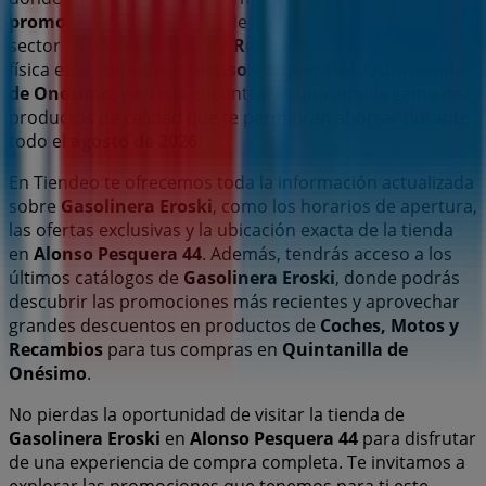
promociones
y
catálogos
de esta destacada marca del
sector de
Coches, Motos y Recambios
. Nuestra tienda
física está ubicada en
Alonso Pesquera 44
,
Quintanilla
de Onésimo
, y en ella encontrarás una amplia gama de
productos de calidad que te permitirán ahorrar durante
todo el
agosto de 2026
.
En Tiendeo te ofrecemos toda la información actualizada
sobre
Gasolinera Eroski
, como los horarios de apertura,
las ofertas exclusivas y la ubicación exacta de la tienda
en
Alonso Pesquera 44
. Además, tendrás acceso a los
últimos catálogos de
Gasolinera Eroski
, donde podrás
descubrir las promociones más recientes y aprovechar
grandes descuentos en productos de
Coches, Motos y
Recambios
para tus compras en
Quintanilla de
Onésimo
.
No pierdas la oportunidad de visitar la tienda de
Gasolinera Eroski
en
Alonso Pesquera 44
para disfrutar
de una experiencia de compra completa. Te invitamos a
explorar las promociones que tenemos para ti este