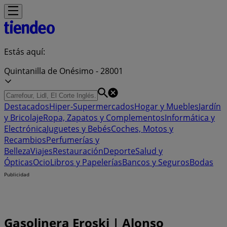
Estás aquí:
Quintanilla de Onésimo - 28001
Destacados
Hiper-Supermercados
Hogar y Muebles
Jardín
y Bricolaje
Ropa, Zapatos y Complementos
Informática y
Electrónica
Juguetes y Bebés
Coches, Motos y
Recambios
Perfumerías y
Belleza
Viajes
Restauración
Deporte
Salud y
Ópticas
Ocio
Libros y Papelerías
Bancos y Seguros
Bodas
Publicidad
Gasolinera Eroski | Alonso