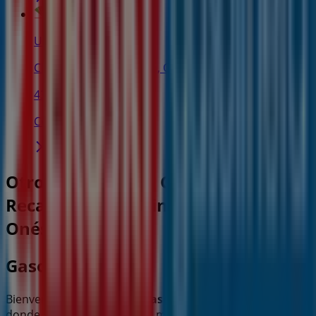
Unicaja Banco
Cl Alonso Pesquera S/n, Quintanilla de Onésimo
431 m
Cerrado
Otros negocios de Coches, Motos y
Recambios en Quintanilla de
Onésimo
Gasolinera Eroski
Bienvenido a la tienda de
Gasolinera Eroski
en Tiendeo,
donde podrás descubrir las mejores
ofertas
,