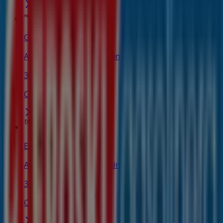
Gasolinera Eroski
Alonso Pesquera 44, Quintanilla de Onésimo
365 m
Cerrado
Eroski
Alonso Pesquera 44, Quintanilla de Onésimo
366 m
Cerrado