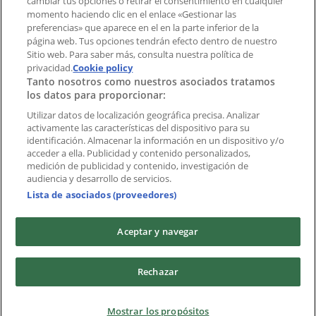
cambiar tus opciones o retirar el consentimiento en cualquier
momento haciendo clic en el enlace «Gestionar las
Índices
preferencias» que aparece en el en la parte inferior de la
página web. Tus opciones tendrán efecto dentro de nuestro
Sitio web. Para saber más, consulta nuestra política de
Marcas
privacidad.
Cookie policy
Tanto nosotros como nuestros asociados tratamos
Negocios
los datos para proporcionar:
Negocios cercanos
Productos
Utilizar datos de localización geográfica precisa. Analizar
activamente las características del dispositivo para su
Ciudades
identificación. Almacenar la información en un dispositivo y/o
acceder a ella. Publicidad y contenido personalizados,
Descargar la APP Tiendeo
medición de publicidad y contenido, investigación de
audiencia y desarrollo de servicios.
Lista de asociados (proveedores)
Aceptar y navegar
Copyright © Tiendeo ® 2026 · Shopfully Marketing S.L.U. –
Rechazar
Palau de Mar – 08039 Barcelona, Spain
Términos y condiciones
Política de privacidad
Mostrar los propósitos