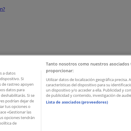
ón?
Tanto nosotros como nuestros asociados 
proporcionar:
 a datos
ispositivo. Si
Utilizar datos de localización geográfica precisa. 
as de rastreo apoyen
características del dispositivo para su identifica
mos datos para
un dispositivo y/o acceder a ella. Publicidad y c
deshabilitarás. Si se
de publicidad y contenido, investigación de audien
ves podrían dejar de
Lista de asociados (proveedores)
iar tus opciones o
lace «Gestionar las
 Palau de Mar – 08039 Barcelona, Spain
 Tus opciones tendrán
olítica de