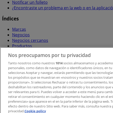
Notificar un folleto
¿Encontraste un problema en la web o en la aplicaci
Índices
Marcas
Negocios
Negocios cercanos
Productos
Ciudades
Nos preocupamos por tu privacidad
Descargar la APP Tiendeo
Tanto nosotros como nuestros
1014
socios almacenamos y accedemos
personales, como datos de navegación o identificadores únicos, en tu d
seleccionas Aceptar y navegar, estarás permitiendo que las tecnologí
los propósitos que se muestran en «nosotros y nuestros socios trata
proporcionar». Si seleccionas Rechazar o retiras tu consentimiento, los 
deshabilitan los rastreadores, parte del contenido y los anuncios que 
ser relevantes para ti. Puedes volver a acceder a este menú para camb
retirar el consentimiento en cualquier momento haciendo clic en el en
Copyright © Tiendeo ® 2026 · Shopfully Marketing S.L.U. –
preferencias» que aparece en el en la parte inferior de la página web.
efecto dentro de nuestro Sitio web. Para saber más, consulta nuestra p
Términos y condiciones
Política de privacidad
privacidad.
Cookie policy