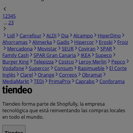
1
2
3
4
5
...
23
Lidl
Carrefour
ALDI
Dia
Alcampo
HiperDino
Ahorramas
Alimerka
Gadis
Hipercor
Eroski
Froiz
Mercadona
Movistar
SEUR
Coviran
SPAR
Family Cash
SPAR Gran Canaria
IKEA
Supeco
Burger King
Telepizza
Costco
Leroy Merlin
Pepco
Vodafone
Supercor
Consum
Rapimueble
El Corte
Inglés
Clarel
Orange
Correos
Obramat
MediaMarkt
TEDi
PrimaPrix
Caprabo
Conforama
Tiendeo forma parte de Shopfully, la empresa
tecnológica que está reinventando las compras locales
en todo el mundo.