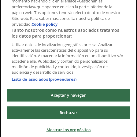
momento haciendo clic en el enlace «Gestionar las
preferencias» que aparece en el en la parte inferior de la
Marcas
página web. Tus opciones tendrán efecto dentro de nuestro
Marcas locales
Sitio web. Para saber más, consulta nuestra política de
privacidad.
Negocios
Cookie policy
Tanto nosotros como nuestros asociados tratamos
Negocios cercanos
los datos para proporcionar:
Productos
Productos locales
Utilizar datos de localización geográfica precisa. Analizar
activamente las características del dispositivo para su
Ciudades
identificación. Almacenar la información en un dispositivo y/o
acceder a ella. Publicidad y contenido personalizados,
Descargar la APP Tiendeo
medición de publicidad y contenido, investigación de
audiencia y desarrollo de servicios.
Lista de asociados (proveedores)
Aceptar y navegar
Copyright © Tiendeo ® 2026 · Shopfully Marketing S.L.U. –
Rechazar
Palau de Mar – 08039 Barcelona, Spain
Términos y condiciones
Política de privacidad
Mostrar los propósitos
Gestionar cookies