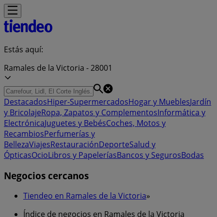
Estás aquí:
Ramales de la Victoria - 28001
Destacados
Hiper-Supermercados
Hogar y Muebles
Jardín
y Bricolaje
Ropa, Zapatos y Complementos
Informática y
Electrónica
Juguetes y Bebés
Coches, Motos y
Recambios
Perfumerías y
Belleza
Viajes
Restauración
Deporte
Salud y
Ópticas
Ocio
Libros y Papelerías
Bancos y Seguros
Bodas
Negocios cercanos
Tiendeo en Ramales de la Victoria
»
Índice de negocios en Ramales de la Victoria