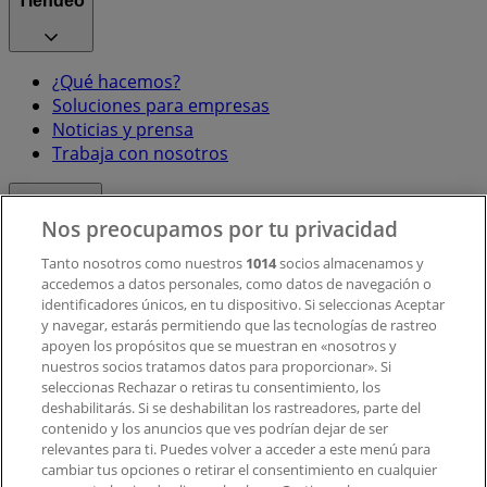
Tiendeo
¿Qué hacemos?
Soluciones para empresas
Noticias y prensa
Trabaja con nosotros
Contacto
Nos preocupamos por tu privacidad
Tanto nosotros como nuestros
1014
socios almacenamos y
accedemos a datos personales, como datos de navegación o
Contacto comercial y de marketing
identificadores únicos, en tu dispositivo. Si seleccionas Aceptar
Tienda mal colocada en el mapa
y navegar, estarás permitiendo que las tecnologías de rastreo
Notificar un folleto
apoyen los propósitos que se muestran en «nosotros y
¿Encontraste un problema en la web o en la
nuestros socios tratamos datos para proporcionar». Si
aplicación?
seleccionas Rechazar o retiras tu consentimiento, los
deshabilitarás. Si se deshabilitan los rastreadores, parte del
contenido y los anuncios que ves podrían dejar de ser
Índices
relevantes para ti. Puedes volver a acceder a este menú para
cambiar tus opciones o retirar el consentimiento en cualquier