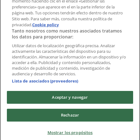
momento haciendo clic en el enlace «Gestionar las
preferencias» que aparece en el en la parte inferior de la
Marcas
página web. Tus opciones tendrán efecto dentro de nuestro
Marcas locales
Sitio web. Para saber más, consulta nuestra política de
privacidad.
Negocios
Cookie policy
Tanto nosotros como nuestros asociados tratamos
Negocios cercanos
los datos para proporcionar:
Productos
Productos locales
Utilizar datos de localización geográfica precisa. Analizar
activamente las características del dispositivo para su
Ciudades
identificación. Almacenar la información en un dispositivo y/o
acceder a ella. Publicidad y contenido personalizados,
Descargar la APP Tiendeo
medición de publicidad y contenido, investigación de
audiencia y desarrollo de servicios.
Lista de asociados (proveedores)
Aceptar y navegar
Copyright © Tiendeo ® 2026 · Shopfully Marketing S.L.U. –
Rechazar
Palau de Mar – 08039 Barcelona, Spain
Términos y condiciones
Política de privacidad
Mostrar los propósitos
Gestionar cookies