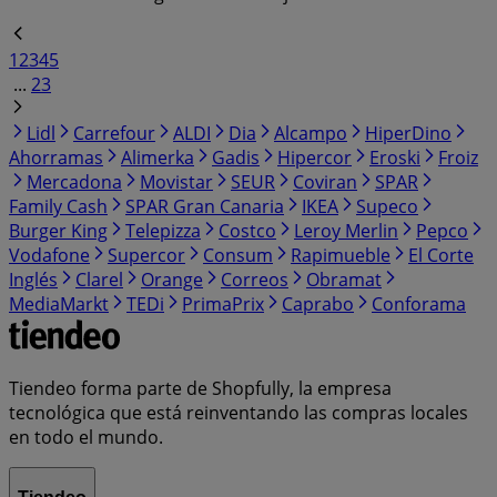
1
2
3
4
5
...
23
Lidl
Carrefour
ALDI
Dia
Alcampo
HiperDino
Ahorramas
Alimerka
Gadis
Hipercor
Eroski
Froiz
Mercadona
Movistar
SEUR
Coviran
SPAR
Family Cash
SPAR Gran Canaria
IKEA
Supeco
Burger King
Telepizza
Costco
Leroy Merlin
Pepco
Vodafone
Supercor
Consum
Rapimueble
El Corte
Inglés
Clarel
Orange
Correos
Obramat
MediaMarkt
TEDi
PrimaPrix
Caprabo
Conforama
Tiendeo forma parte de Shopfully, la empresa
tecnológica que está reinventando las compras locales
en todo el mundo.