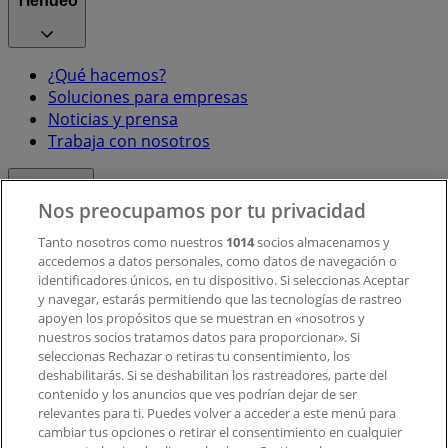
Tiendeo
¿Qué hacemos?
Soluciones para empresas
Noticias y prensa
Trabaja con nosotros
Contacto
Nos preocupamos por tu privacidad
Tanto nosotros como nuestros
1014
socios almacenamos y
accedemos a datos personales, como datos de navegación o
Contacto comercial y de marketing
identificadores únicos, en tu dispositivo. Si seleccionas Aceptar
Tienda mal colocada en el mapa
y navegar, estarás permitiendo que las tecnologías de rastreo
Notificar un folleto
apoyen los propósitos que se muestran en «nosotros y
¿Encontraste un problema en la web o en la
nuestros socios tratamos datos para proporcionar». Si
aplicación?
seleccionas Rechazar o retiras tu consentimiento, los
deshabilitarás. Si se deshabilitan los rastreadores, parte del
contenido y los anuncios que ves podrían dejar de ser
Índices
relevantes para ti. Puedes volver a acceder a este menú para
cambiar tus opciones o retirar el consentimiento en cualquier