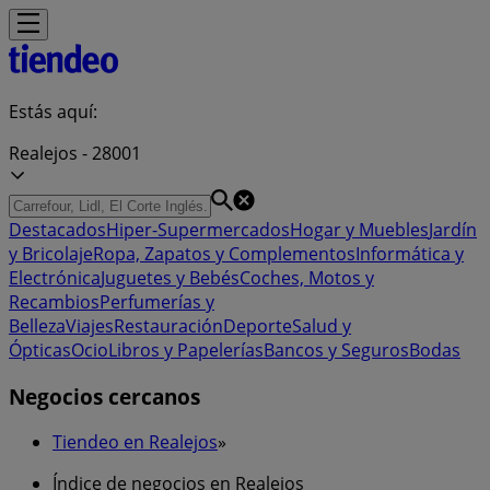
Estás aquí:
Realejos - 28001
Destacados
Hiper-Supermercados
Hogar y Muebles
Jardín
y Bricolaje
Ropa, Zapatos y Complementos
Informática y
Electrónica
Juguetes y Bebés
Coches, Motos y
Recambios
Perfumerías y
Belleza
Viajes
Restauración
Deporte
Salud y
Ópticas
Ocio
Libros y Papelerías
Bancos y Seguros
Bodas
Negocios cercanos
Tiendeo en Realejos
»
Índice de negocios en Realejos