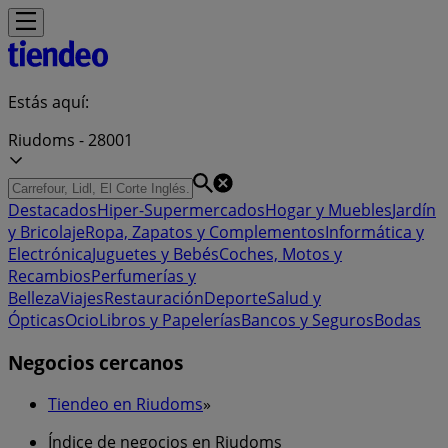
Estás aquí:
Riudoms - 28001
Destacados
Hiper-Supermercados
Hogar y Muebles
Jardín
y Bricolaje
Ropa, Zapatos y Complementos
Informática y
Electrónica
Juguetes y Bebés
Coches, Motos y
Recambios
Perfumerías y
Belleza
Viajes
Restauración
Deporte
Salud y
Ópticas
Ocio
Libros y Papelerías
Bancos y Seguros
Bodas
Negocios cercanos
Tiendeo en Riudoms
»
Índice de negocios en Riudoms