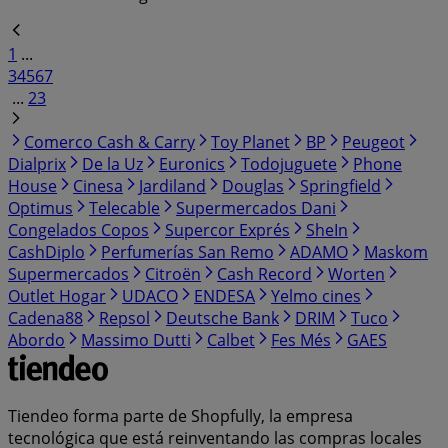
1
...
3
4
5
6
7
...
23
Comerco Cash & Carry
Toy Planet
BP
Peugeot
Dialprix
De la Uz
Euronics
Todojuguete
Phone
House
Cinesa
Jardiland
Douglas
Springfield
Optimus
Telecable
Supermercados Dani
Congelados Copos
Supercor Exprés
SheIn
CashDiplo
Perfumerías San Remo
ADAMO
Maskom
Supermercados
Citroën
Cash Record
Worten
Outlet Hogar
UDACO
ENDESA
Yelmo cines
Cadena88
Repsol
Deutsche Bank
DRIM
Tuco
Abordo
Massimo Dutti
Calbet
Fes Més
GAES
Tiendeo forma parte de Shopfully, la empresa
tecnológica que está reinventando las compras locales