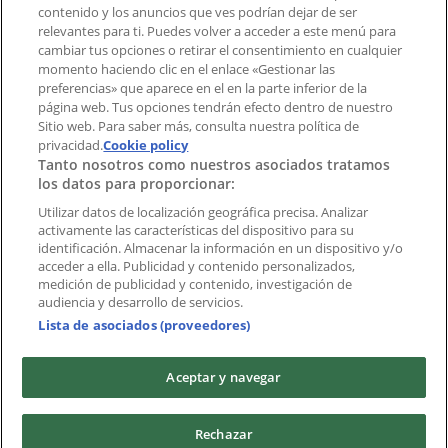
contenido y los anuncios que ves podrían dejar de ser
Índices
relevantes para ti. Puedes volver a acceder a este menú para
cambiar tus opciones o retirar el consentimiento en cualquier
momento haciendo clic en el enlace «Gestionar las
preferencias» que aparece en el en la parte inferior de la
Marcas
página web. Tus opciones tendrán efecto dentro de nuestro
Marcas locales
Sitio web. Para saber más, consulta nuestra política de
privacidad.
Negocios
Cookie policy
Tanto nosotros como nuestros asociados tratamos
Negocios cercanos
los datos para proporcionar:
Productos
Productos locales
Utilizar datos de localización geográfica precisa. Analizar
activamente las características del dispositivo para su
Ciudades
identificación. Almacenar la información en un dispositivo y/o
acceder a ella. Publicidad y contenido personalizados,
Descargar la APP Tiendeo
medición de publicidad y contenido, investigación de
audiencia y desarrollo de servicios.
Lista de asociados (proveedores)
Aceptar y navegar
Copyright © Tiendeo ® 2026 · Shopfully Marketing S.L.U. –
Rechazar
Palau de Mar – 08039 Barcelona, Spain