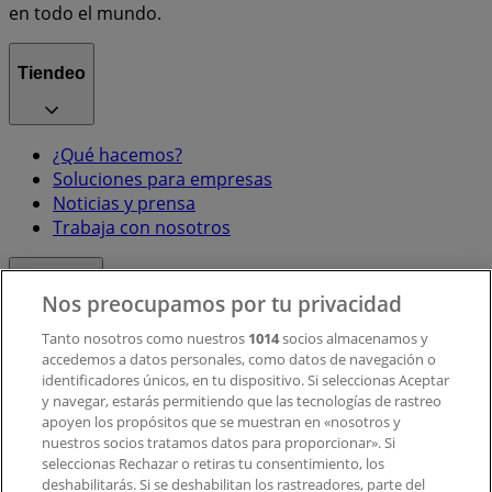
en todo el mundo.
Tiendeo
¿Qué hacemos?
Soluciones para empresas
Noticias y prensa
Trabaja con nosotros
Contacto
Nos preocupamos por tu privacidad
Tanto nosotros como nuestros
1014
socios almacenamos y
accedemos a datos personales, como datos de navegación o
Contacto comercial y de marketing
identificadores únicos, en tu dispositivo. Si seleccionas Aceptar
Tienda mal colocada en el mapa
y navegar, estarás permitiendo que las tecnologías de rastreo
Notificar un folleto
apoyen los propósitos que se muestran en «nosotros y
¿Encontraste un problema en la web o en la
nuestros socios tratamos datos para proporcionar». Si
aplicación?
seleccionas Rechazar o retiras tu consentimiento, los
deshabilitarás. Si se deshabilitan los rastreadores, parte del