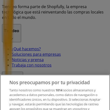
Tiendeo forma parte de Shopfully, la empresa
tecnológica que está reinventando las compras locales
en todo el mundo.
Tiendeo
¿Qué hacemos?
Soluciones para empresas
Noticias y prensa
Trabaja con nosotros
Contacto
Nos preocupamos por tu privacidad
Tanto nosotros como nuestros
1014
socios almacenamos y
accedemos a datos personales, como datos de navegación o
Contacto comercial y de marketing
identificadores únicos, en tu dispositivo. Si seleccionas Aceptar
Tienda mal colocada en el mapa
y navegar, estarás permitiendo que las tecnologías de rastreo
Notificar un folleto
apoyen los propósitos que se muestran en «nosotros y