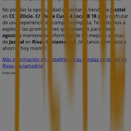
No pierdas la oportunidad de visitar la tienda de
Jazztel
en
CC H2Ocio. C/ Marie Curie 4 Local B 18
para disfrutar
de una experiencia de compra completa. Te invitamos a
explorar las promociones que tenemos para ti este
agosto
y mantenerte informado de las mejores ofertas
de
Jazztel
en
Rivas-Vaciamadrid
. ¡Visítanos y empieza a
ahorrar hoy mismo!
Más información de Jazztel
Ver otras tiendas de Jazztel en
Rivas-Vaciamadrid
Publicidad