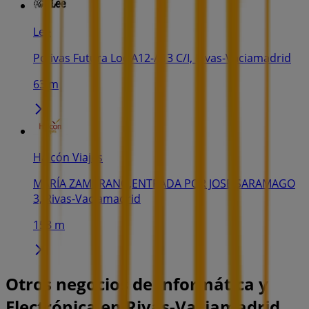
Lee
Pcrivas Futura Loc A12-A13 C/I, Rivas-Vaciamadrid
63 m
Halcón Viajes
MARÍA ZAMBRANO,ENTRADA POR JOSE SARAMAGO
3, Rivas-Vaciamadrid
158 m
Otros negocios de Informática y
Electrónica en Rivas-Vaciamadrid