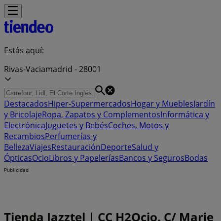
Estás aquí:
Rivas-Vaciamadrid - 28001
Destacados
Hiper-Supermercados
Hogar y Muebles
Jardín
y Bricolaje
Ropa, Zapatos y Complementos
Informática y
Electrónica
Juguetes y Bebés
Coches, Motos y
Recambios
Perfumerías y
Belleza
Viajes
Restauración
Deporte
Salud y
Ópticas
Ocio
Libros y Papelerías
Bancos y Seguros
Bodas
Publicidad
Tienda Jazztel | CC H2Ocio. C/ Marie