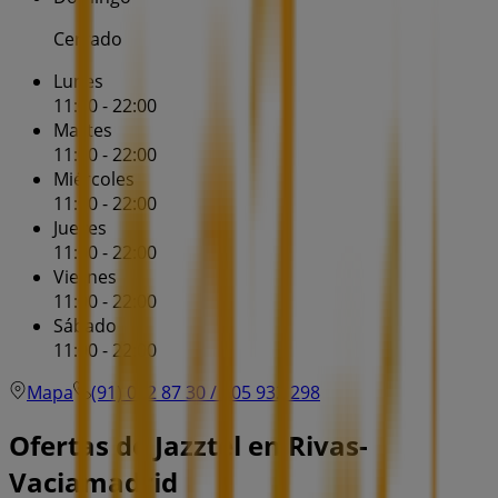
Cerrado
Lunes
11:00 - 22:00
Martes
11:00 - 22:00
Miércoles
11:00 - 22:00
Jueves
11:00 - 22:00
Viernes
11:00 - 22:00
Sábado
11:00 - 22:00
Mapa
(91) 022 87 30 / 605 932 298
Ofertas de Jazztel en Rivas-
Vaciamadrid