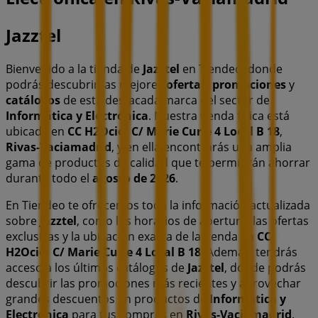
Jazztel
Bienvenido a la tienda de
Jazztel
en Tiendeo, donde
podrás descubrir las mejores
ofertas
,
promociones
y
catálogos
de esta destacada marca del sector de
Informática y Electrónica
. Nuestra tienda física está
ubicada en
CC H2Ocio. C/ Marie Curie 4 Local B 18
,
Rivas-Vaciamadrid
, y en ella encontrarás una amplia
gama de productos de calidad que te permitirán ahorrar
durante todo el
agosto de 2026
.
En Tiendeo te ofrecemos toda la información actualizada
sobre
Jazztel
, como los horarios de apertura, las ofertas
exclusivas y la ubicación exacta de la tienda en
CC
H2Ocio. C/ Marie Curie 4 Local B 18
. Además, tendrás
acceso a los últimos catálogos de
Jazztel
, donde podrás
descubrir las promociones más recientes y aprovechar
grandes descuentos en productos de
Informática y
Electrónica
para tus compras en
Rivas-Vaciamadrid
.