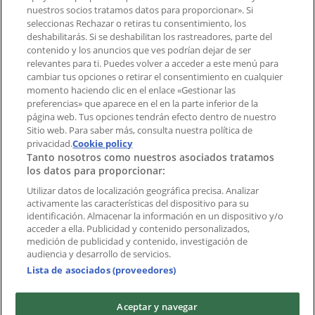
¿Encontraste un problema en la web o en la
nuestros socios tratamos datos para proporcionar». Si
aplicación?
seleccionas Rechazar o retiras tu consentimiento, los
deshabilitarás. Si se deshabilitan los rastreadores, parte del
contenido y los anuncios que ves podrían dejar de ser
Índices
relevantes para ti. Puedes volver a acceder a este menú para
cambiar tus opciones o retirar el consentimiento en cualquier
momento haciendo clic en el enlace «Gestionar las
preferencias» que aparece en el en la parte inferior de la
Marcas
página web. Tus opciones tendrán efecto dentro de nuestro
Marcas locales
Sitio web. Para saber más, consulta nuestra política de
Negocios
privacidad.
Cookie policy
Tanto nosotros como nuestros asociados tratamos
Negocios cercanos
los datos para proporcionar:
Productos
Productos locales
Utilizar datos de localización geográfica precisa. Analizar
activamente las características del dispositivo para su
Ciudades
identificación. Almacenar la información en un dispositivo y/o
acceder a ella. Publicidad y contenido personalizados,
Descargar la APP Tiendeo
medición de publicidad y contenido, investigación de
audiencia y desarrollo de servicios.
Lista de asociados (proveedores)
Aceptar y navegar