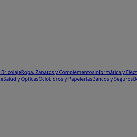
 Bricolaje
Ropa, Zapatos y Complementos
Informática y Elec
te
Salud y Ópticas
Ocio
Libros y Papelerías
Bancos y Seguros
B