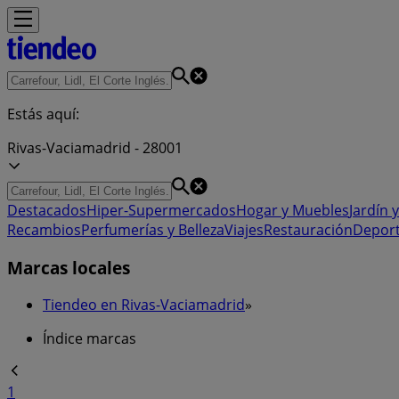
Estás aquí:
Rivas-Vaciamadrid - 28001
Destacados
Hiper-Supermercados
Hogar y Muebles
Jardín y
Recambios
Perfumerías y Belleza
Viajes
Restauración
Depor
Marcas locales
Tiendeo en Rivas-Vaciamadrid
»
Índice marcas
1