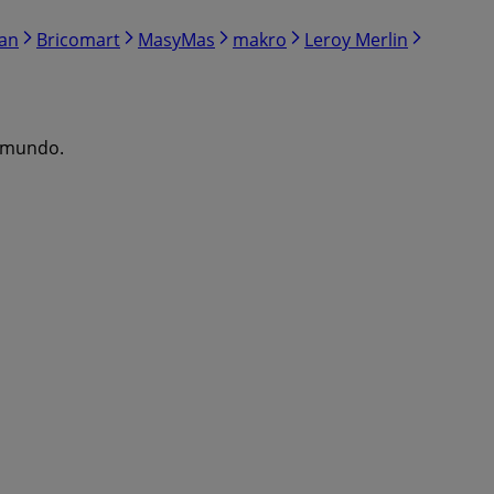
ran
Bricomart
MasyMas
makro
Leroy Merlin
l mundo.