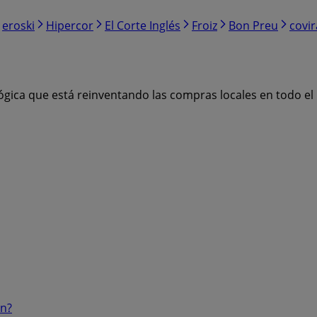
eroski
Hipercor
El Corte Inglés
Froiz
Bon Preu
covi
ógica que está reinventando las compras locales en todo e
ón?