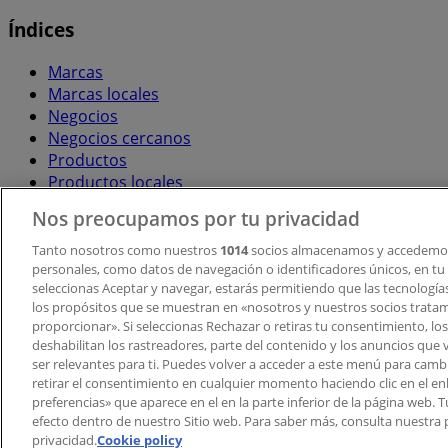
Índices
Marcas
Marcas locales
Negocios
Negocios cercanos
Productos
Productos locales
Ciudades
Nos preocupamos por tu privacidad
Descargar la APP Tiendeo
Tanto nosotros como nuestros
1014
socios almacenamos y accedemos
personales, como datos de navegación o identificadores únicos, en tu d
seleccionas Aceptar y navegar, estarás permitiendo que las tecnologí
los propósitos que se muestran en «nosotros y nuestros socios trata
proporcionar». Si seleccionas Rechazar o retiras tu consentimiento, los 
deshabilitan los rastreadores, parte del contenido y los anuncios que 
ser relevantes para ti. Puedes volver a acceder a este menú para camb
retirar el consentimiento en cualquier momento haciendo clic en el en
Copyright © Tiendeo ® 2026 · Shopfully Marketing S.L.U. –
preferencias» que aparece en el en la parte inferior de la página web.
efecto dentro de nuestro Sitio web. Para saber más, consulta nuestra p
Términos y condiciones
Política de privacidad
privacidad.
Cookie policy