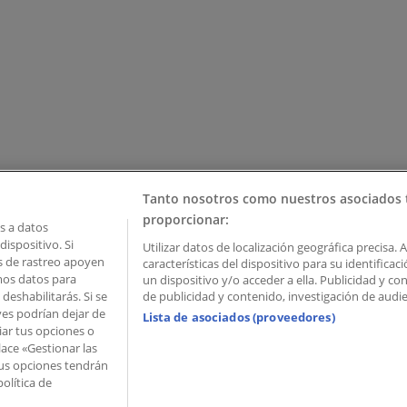
Tanto nosotros como nuestros asociados 
proporcionar:
 a datos
ispositivo. Si
Utilizar datos de localización geográfica precisa. 
as de rastreo apoyen
características del dispositivo para su identifica
mos datos para
un dispositivo y/o acceder a ella. Publicidad y c
deshabilitarás. Si se
de publicidad y contenido, investigación de audien
ves podrían dejar de
Lista de asociados (proveedores)
iar tus opciones o
lace «Gestionar las
 Palau de Mar – 08039 Barcelona, Spain
 Tus opciones tendrán
olítica de