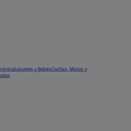
trónica
Juguetes y Bebés
Coches, Motos y
odas