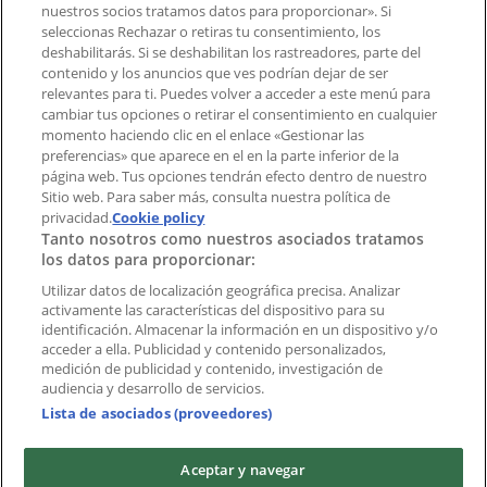
Tienda mal colocada en el mapa
nuestros socios tratamos datos para proporcionar». Si
Notificar un folleto
seleccionas Rechazar o retiras tu consentimiento, los
deshabilitarás. Si se deshabilitan los rastreadores, parte del
¿Encontraste un problema en la web o en la
contenido y los anuncios que ves podrían dejar de ser
aplicación?
relevantes para ti. Puedes volver a acceder a este menú para
cambiar tus opciones o retirar el consentimiento en cualquier
momento haciendo clic en el enlace «Gestionar las
Índices
preferencias» que aparece en el en la parte inferior de la
página web. Tus opciones tendrán efecto dentro de nuestro
Sitio web. Para saber más, consulta nuestra política de
Marcas
privacidad.
Cookie policy
Tanto nosotros como nuestros asociados tratamos
Negocios
los datos para proporcionar:
Negocios cercanos
Productos
Utilizar datos de localización geográfica precisa. Analizar
activamente las características del dispositivo para su
Ciudades
identificación. Almacenar la información en un dispositivo y/o
acceder a ella. Publicidad y contenido personalizados,
Descargar la APP Tiendeo
medición de publicidad y contenido, investigación de
audiencia y desarrollo de servicios.
Lista de asociados (proveedores)
Aceptar y navegar