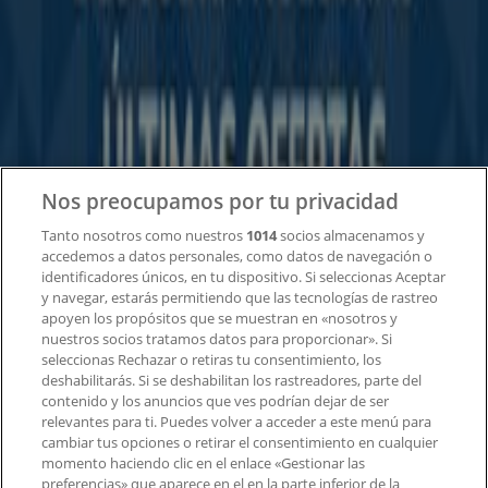
¿Qué hacemos?
Soluciones para empresas
Noticias y prensa
Trabaja con nosotros
Contacto
Nos preocupamos por tu privacidad
Tanto nosotros como nuestros
1014
socios almacenamos y
accedemos a datos personales, como datos de navegación o
Contacto comercial y de marketing
identificadores únicos, en tu dispositivo. Si seleccionas Aceptar
Tienda mal colocada en el mapa
y navegar, estarás permitiendo que las tecnologías de rastreo
Notificar un folleto
apoyen los propósitos que se muestran en «nosotros y
¿Encontraste un problema en la web o en la
nuestros socios tratamos datos para proporcionar». Si
aplicación?
seleccionas Rechazar o retiras tu consentimiento, los
deshabilitarás. Si se deshabilitan los rastreadores, parte del
contenido y los anuncios que ves podrían dejar de ser
Índices
relevantes para ti. Puedes volver a acceder a este menú para
cambiar tus opciones o retirar el consentimiento en cualquier
momento haciendo clic en el enlace «Gestionar las
preferencias» que aparece en el en la parte inferior de la