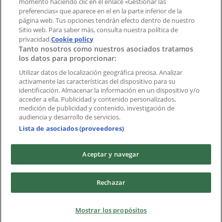
momento haciendo clic en el enlace «Gestionar las
Índices
preferencias» que aparece en el en la parte inferior de la
página web. Tus opciones tendrán efecto dentro de nuestro
Sitio web. Para saber más, consulta nuestra política de
privacidad.
Marcas
Cookie policy
Tanto nosotros como nuestros asociados tratamos
Negocios
los datos para proporcionar:
Negocios cercanos
Productos
Utilizar datos de localización geográfica precisa. Analizar
activamente las características del dispositivo para su
Ciudades
identificación. Almacenar la información en un dispositivo y/o
acceder a ella. Publicidad y contenido personalizados,
Descargar la APP Tiendeo
medición de publicidad y contenido, investigación de
audiencia y desarrollo de servicios.
Lista de asociados (proveedores)
Aceptar y navegar
Copyright © Tiendeo ® 2026 · Shopfully Marketing S.L.U. –
Rechazar
Palau de Mar – 08039 Barcelona, Spain
Términos y condiciones
Política de privacidad
Mostrar los propósitos
Gestionar cookies