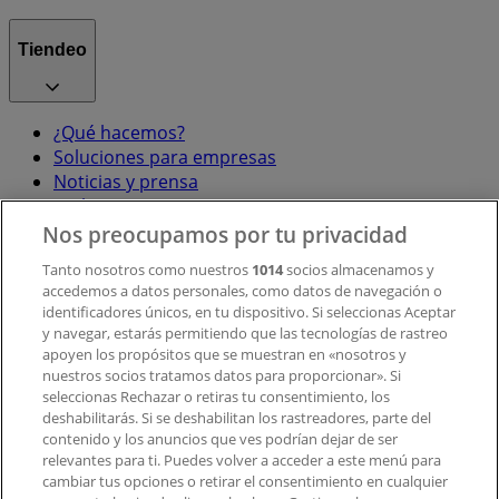
Tiendeo
¿Qué hacemos?
Soluciones para empresas
Noticias y prensa
Trabaja con nosotros
Nos preocupamos por tu privacidad
Contacto
Tanto nosotros como nuestros
1014
socios almacenamos y
accedemos a datos personales, como datos de navegación o
identificadores únicos, en tu dispositivo. Si seleccionas Aceptar
y navegar, estarás permitiendo que las tecnologías de rastreo
Contacto comercial y de marketing
apoyen los propósitos que se muestran en «nosotros y
Tienda mal colocada en el mapa
nuestros socios tratamos datos para proporcionar». Si
Notificar un folleto
seleccionas Rechazar o retiras tu consentimiento, los
deshabilitarás. Si se deshabilitan los rastreadores, parte del
¿Encontraste un problema en la web o en la
contenido y los anuncios que ves podrían dejar de ser
aplicación?
relevantes para ti. Puedes volver a acceder a este menú para
cambiar tus opciones o retirar el consentimiento en cualquier