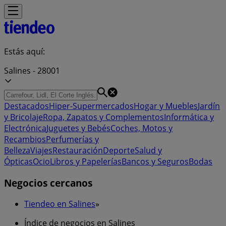
Estás aquí:
Salines - 28001
Destacados
Hiper-Supermercados
Hogar y Muebles
Jardín
y Bricolaje
Ropa, Zapatos y Complementos
Informática y
Electrónica
Juguetes y Bebés
Coches, Motos y
Recambios
Perfumerías y
Belleza
Viajes
Restauración
Deporte
Salud y
Ópticas
Ocio
Libros y Papelerías
Bancos y Seguros
Bodas
Negocios cercanos
Tiendeo en Salines
»
Índice de negocios en Salines