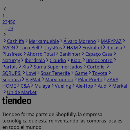
1
...
2
3
4
5
6
...
23
Cash Ifa
Merkamueble
Álvaro Moreno
MARYPAZ
AVON
Taco Bell
ToysRus
H&M
Euskaltel
Rocasa
Plusfresc
Ahorro Total
Bankinter
Espaço Casa
Naturgy
Iberdrola
Claudio
Kiabi
BricoCentro
Parfois
Kia
Suma Supermercados
Cortefiel
SQRUPS!
Lowi
Spar Tenerife
Game
Toyota
Sephora
BigMat
Marvimundo
Pilar Prieto
ZARA
HOME
C&A
Mulaya
Vueling
Ale-Hop
Audi
Merkal
Unide Market
Tiendeo forma parte de Shopfully, la empresa
tecnológica que está reinventando las compras locales
en todo el mundo.