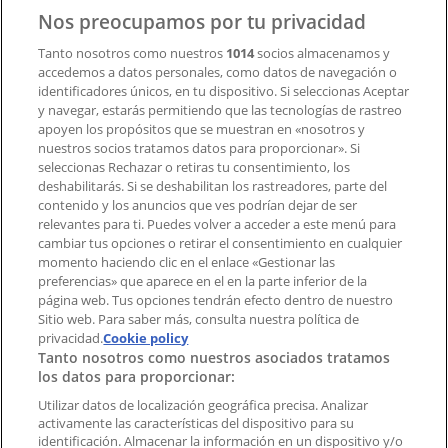
Contacto
Nos preocupamos por tu privacidad
Tanto nosotros como nuestros
1014
socios almacenamos y
accedemos a datos personales, como datos de navegación o
Contacto comercial y de marketing
identificadores únicos, en tu dispositivo. Si seleccionas Aceptar
Tienda mal colocada en el mapa
y navegar, estarás permitiendo que las tecnologías de rastreo
Notificar un folleto
apoyen los propósitos que se muestran en «nosotros y
¿Encontraste un problema en la web o en la
nuestros socios tratamos datos para proporcionar». Si
aplicación?
seleccionas Rechazar o retiras tu consentimiento, los
deshabilitarás. Si se deshabilitan los rastreadores, parte del
contenido y los anuncios que ves podrían dejar de ser
Índices
relevantes para ti. Puedes volver a acceder a este menú para
cambiar tus opciones o retirar el consentimiento en cualquier
momento haciendo clic en el enlace «Gestionar las
preferencias» que aparece en el en la parte inferior de la
Marcas
página web. Tus opciones tendrán efecto dentro de nuestro
Marcas locales
Sitio web. Para saber más, consulta nuestra política de
Negocios
privacidad.
Cookie policy
Tanto nosotros como nuestros asociados tratamos
Negocios cercanos
los datos para proporcionar:
Productos
Productos locales
Utilizar datos de localización geográfica precisa. Analizar
activamente las características del dispositivo para su
Ciudades
identificación. Almacenar la información en un dispositivo y/o