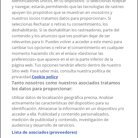
identificadores únicos, en tu dispositivo. Si seleccionas Aceptar
Tienda mal colocada en el mapa
y navegar, estarás permitiendo que las tecnologías de rastreo
Notificar un folleto
apoyen los propósitos que se muestran en «nosotros y
¿Encontraste un problema en la web o en la
nuestros socios tratamos datos para proporcionar». Si
aplicación?
seleccionas Rechazar o retiras tu consentimiento, los
deshabilitarás. Si se deshabilitan los rastreadores, parte del
contenido y los anuncios que ves podrían dejar de ser
Índices
relevantes para ti. Puedes volver a acceder a este menú para
cambiar tus opciones o retirar el consentimiento en cualquier
momento haciendo clic en el enlace «Gestionar las
preferencias» que aparece en el en la parte inferior de la
Marcas
página web. Tus opciones tendrán efecto dentro de nuestro
Marcas locales
Sitio web. Para saber más, consulta nuestra política de
Negocios
privacidad.
Cookie policy
Tanto nosotros como nuestros asociados tratamos
Negocios cercanos
los datos para proporcionar:
Productos
Productos locales
Utilizar datos de localización geográfica precisa. Analizar
activamente las características del dispositivo para su
Ciudades
identificación. Almacenar la información en un dispositivo y/o
acceder a ella. Publicidad y contenido personalizados,
Descargar la APP Tiendeo
medición de publicidad y contenido, investigación de
audiencia y desarrollo de servicios.
Lista de asociados (proveedores)