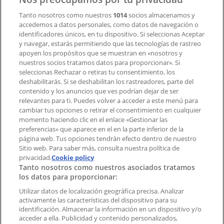
Tanto nosotros como nuestros
1014
socios almacenamos y
Contacto
accedemos a datos personales, como datos de navegación o
identificadores únicos, en tu dispositivo. Si seleccionas Aceptar
y navegar, estarás permitiendo que las tecnologías de rastreo
apoyen los propósitos que se muestran en «nosotros y
Contacto comercial y de marketing
nuestros socios tratamos datos para proporcionar». Si
Tienda mal colocada en el mapa
seleccionas Rechazar o retiras tu consentimiento, los
deshabilitarás. Si se deshabilitan los rastreadores, parte del
Notificar un folleto
contenido y los anuncios que ves podrían dejar de ser
¿Encontraste un problema en la web o en la
relevantes para ti. Puedes volver a acceder a este menú para
aplicación?
cambiar tus opciones o retirar el consentimiento en cualquier
momento haciendo clic en el enlace «Gestionar las
preferencias» que aparece en el en la parte inferior de la
Índices
página web. Tus opciones tendrán efecto dentro de nuestro
Sitio web. Para saber más, consulta nuestra política de
privacidad.
Cookie policy
Tanto nosotros como nuestros asociados tratamos
Marcas
los datos para proporcionar:
Negocios
Productos
Utilizar datos de localización geográfica precisa. Analizar
activamente las características del dispositivo para su
Ciudades
identificación. Almacenar la información en un dispositivo y/o
acceder a ella. Publicidad y contenido personalizados,
Descargar la APP Tiendeo