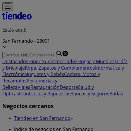
Estás aquí:
San Fernando - 28001
Destacados
Hiper-Supermercados
Hogar y Muebles
Jardín
y Bricolaje
Ropa, Zapatos y Complementos
Informática y
Electrónica
Juguetes y Bebés
Coches, Motos y
Recambios
Perfumerías y
Belleza
Viajes
Restauración
Deporte
Salud y
Ópticas
Ocio
Libros y Papelerías
Bancos y Seguros
Bodas
Negocios cercanos
Tiendeo en San Fernando
»
Índice de negocios en San Fernando