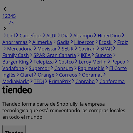
1
2
3
4
5
...
23
Lidl
Carrefour
ALDI
Dia
Alcampo
HiperDino
Ahorramas
Alimerka
Gadis
Hipercor
Eroski
Froiz
Mercadona
Movistar
SEUR
Coviran
SPAR
Family Cash
SPAR Gran Canaria
IKEA
Supeco
Burger King
Telepizza
Costco
Leroy Merlin
Pepco
Vodafone
Supercor
Consum
Rapimueble
El Corte
Inglés
Clarel
Orange
Correos
Obramat
MediaMarkt
TEDi
PrimaPrix
Caprabo
Conforama
Tiendeo forma parte de Shopfully, la empresa
tecnológica que está reinventando las compras locales
en todo el mundo.