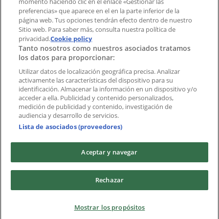
momento haciendo clic en el enlace «Gestionar las
preferencias» que aparece en el en la parte inferior de la
Marcas
página web. Tus opciones tendrán efecto dentro de nuestro
Marcas locales
Sitio web. Para saber más, consulta nuestra política de
privacidad.
Negocios
Cookie policy
Tanto nosotros como nuestros asociados tratamos
Negocios cercanos
los datos para proporcionar:
Productos
Productos locales
Utilizar datos de localización geográfica precisa. Analizar
activamente las características del dispositivo para su
Ciudades
identificación. Almacenar la información en un dispositivo y/o
acceder a ella. Publicidad y contenido personalizados,
Descargar la APP Tiendeo
medición de publicidad y contenido, investigación de
audiencia y desarrollo de servicios.
Lista de asociados (proveedores)
Aceptar y navegar
Copyright © Tiendeo ® 2026 · Shopfully Marketing S.L.U. –
Rechazar
Palau de Mar – 08039 Barcelona, Spain
Términos y condiciones
Política de privacidad
Mostrar los propósitos
Gestionar cookies