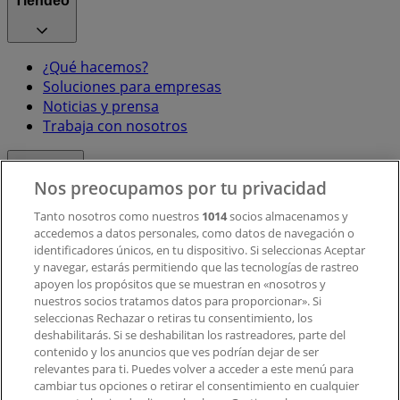
Tiendeo
¿Qué hacemos?
Soluciones para empresas
Noticias y prensa
Trabaja con nosotros
Contacto
Nos preocupamos por tu privacidad
Tanto nosotros como nuestros
1014
socios almacenamos y
accedemos a datos personales, como datos de navegación o
Contacto comercial y de marketing
identificadores únicos, en tu dispositivo. Si seleccionas Aceptar
Tienda mal colocada en el mapa
y navegar, estarás permitiendo que las tecnologías de rastreo
Notificar un folleto
apoyen los propósitos que se muestran en «nosotros y
¿Encontraste un problema en la web o en la
nuestros socios tratamos datos para proporcionar». Si
aplicación?
seleccionas Rechazar o retiras tu consentimiento, los
deshabilitarás. Si se deshabilitan los rastreadores, parte del
contenido y los anuncios que ves podrían dejar de ser
Índices
relevantes para ti. Puedes volver a acceder a este menú para
cambiar tus opciones o retirar el consentimiento en cualquier