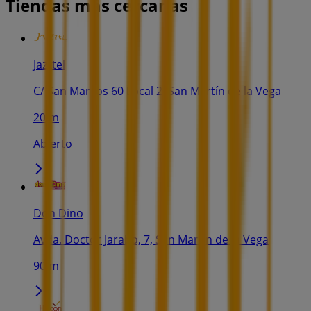
Tiendas más cercanas
Jazztel
C/ San Marcos 60 Local 2, San Martín de la Vega
20 m
Abierto
Don Dino
Avda. Doctor Jarabo, 7, San Martín de la Vega
90 m