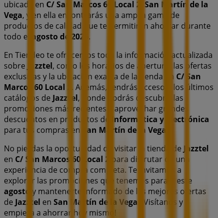
ubicada en
C/ San Marcos 60 Local 2
,
San Martín de la
Vega
, y en ella encontrarás una amplia gama de
productos de calidad que te permitirán ahorrar durante
todo el
agosto de 2026
.
En Tiendeo te ofrecemos toda la información actualizada
sobre
Jazztel
, como los horarios de apertura, las ofertas
exclusivas y la ubicación exacta de la tienda en
C/ San
Marcos 60 Local 2
. Además, tendrás acceso a los últimos
catálogos de
Jazztel
, donde podrás descubrir las
promociones más recientes y aprovechar grandes
descuentos en productos de
Informática y Electrónica
para tus compras en
San Martín de la Vega
.
No pierdas la oportunidad de visitar la tienda de
Jazztel
en
C/ San Marcos 60 Local 2
para disfrutar de una
experiencia de compra completa. Te invitamos a
explorar las promociones que tenemos para ti este
agosto
y mantenerte informado de las mejores ofertas
de
Jazztel
en
San Martín de la Vega
. ¡Visítanos y
empieza a ahorrar hoy mismo!