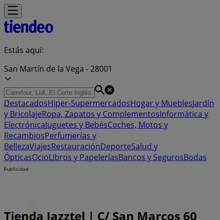
Estás aquí:
San Martín de la Vega - 28001
Destacados
Hiper-Supermercados
Hogar y Muebles
Jardín
y Bricolaje
Ropa, Zapatos y Complementos
Informática y
Electrónica
Juguetes y Bebés
Coches, Motos y
Recambios
Perfumerías y
Belleza
Viajes
Restauración
Deporte
Salud y
Ópticas
Ocio
Libros y Papelerías
Bancos y Seguros
Bodas
Publicidad
Tienda Jazztel | C/ San Marcos 60