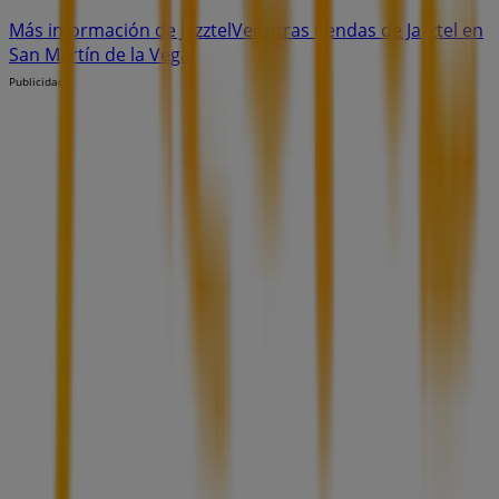
Más información de Jazztel
Ver otras tiendas de Jazztel en
San Martín de la Vega
Publicidad