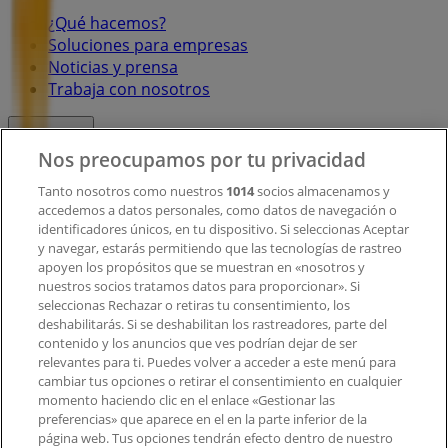
¿Qué hacemos?
Soluciones para empresas
Noticias y prensa
Trabaja con nosotros
Contacto
Nos preocupamos por tu privacidad
Tanto nosotros como nuestros
1014
socios almacenamos y
accedemos a datos personales, como datos de navegación o
Contacto comercial y de marketing
identificadores únicos, en tu dispositivo. Si seleccionas Aceptar
Tienda mal colocada en el mapa
y navegar, estarás permitiendo que las tecnologías de rastreo
Notificar un folleto
apoyen los propósitos que se muestran en «nosotros y
¿Encontraste un problema en la web o en la
nuestros socios tratamos datos para proporcionar». Si
aplicación?
seleccionas Rechazar o retiras tu consentimiento, los
deshabilitarás. Si se deshabilitan los rastreadores, parte del
contenido y los anuncios que ves podrían dejar de ser
Índices
relevantes para ti. Puedes volver a acceder a este menú para
cambiar tus opciones o retirar el consentimiento en cualquier
momento haciendo clic en el enlace «Gestionar las
preferencias» que aparece en el en la parte inferior de la
Marcas
página web. Tus opciones tendrán efecto dentro de nuestro