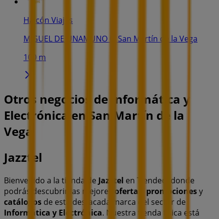
Halcón Viajes
MIGUEL DE UNAMUNO 6, San Martín de la Vega
100 m
Otros negocios de Informática y
Electrónica en San Martín de la
Vega
Jazztel
Bienvenido a la tienda de
Jazztel
en Tiendeo, donde
podrás descubrir las mejores
ofertas
,
promociones
y
catálogos
de esta destacada marca del sector de
Informática y Electrónica
. Nuestra tienda física está