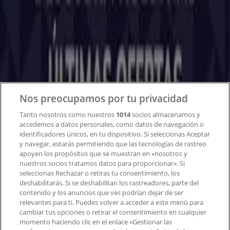
¿Qué hacemos?
Soluciones para empresas
Noticias y prensa
Trabaja con nosotros
Contacto
Nos preocupamos por tu privacidad
Tanto nosotros como nuestros
1014
socios almacenamos y
accedemos a datos personales, como datos de navegación o
Contacto comercial y de marketing
identificadores únicos, en tu dispositivo. Si seleccionas Aceptar
Tienda mal colocada en el mapa
y navegar, estarás permitiendo que las tecnologías de rastreo
Notificar un folleto
apoyen los propósitos que se muestran en «nosotros y
¿Encontraste un problema en la web o en la
nuestros socios tratamos datos para proporcionar». Si
aplicación?
seleccionas Rechazar o retiras tu consentimiento, los
deshabilitarás. Si se deshabilitan los rastreadores, parte del
contenido y los anuncios que ves podrían dejar de ser
Índices
relevantes para ti. Puedes volver a acceder a este menú para
cambiar tus opciones o retirar el consentimiento en cualquier
momento haciendo clic en el enlace «Gestionar las