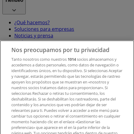
Tiendeo
¿Qué hacemos?
Soluciones para empresas
Noticias y prensa
Trabaja con nosotros
Nos preocupamos por tu privacidad
Contacto
Tanto nosotros como nuestros
1014
socios almacenamos y
accedemos a datos personales, como datos de navegación o
identificadores únicos, en tu dispositivo. Si seleccionas Aceptar
y navegar, estarás permitiendo que las tecnologías de rastreo
Contacto comercial y de marketing
apoyen los propósitos que se muestran en «nosotros y
Tienda mal colocada en el mapa
nuestros socios tratamos datos para proporcionar». Si
Notificar un folleto
seleccionas Rechazar o retiras tu consentimiento, los
deshabilitarás. Si se deshabilitan los rastreadores, parte del
¿Encontraste un problema en la web o en la
contenido y los anuncios que ves podrían dejar de ser
aplicación?
relevantes para ti. Puedes volver a acceder a este menú para
cambiar tus opciones o retirar el consentimiento en cualquier
momento haciendo clic en el enlace «Gestionar las
Índices
preferencias» que aparece en el en la parte inferior de la
página web. Tus opciones tendrán efecto dentro de nuestro