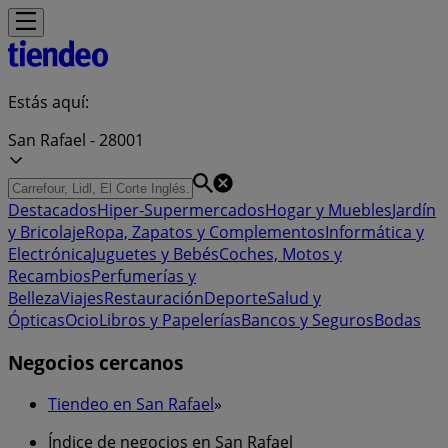
Estás aquí:
San Rafael - 28001
Destacados
Hiper-Supermercados
Hogar y Muebles
Jardín
y Bricolaje
Ropa, Zapatos y Complementos
Informática y
Electrónica
Juguetes y Bebés
Coches, Motos y
Recambios
Perfumerías y
Belleza
Viajes
Restauración
Deporte
Salud y
Ópticas
Ocio
Libros y Papelerías
Bancos y Seguros
Bodas
Negocios cercanos
Tiendeo en San Rafael
»
Índice de negocios en San Rafael