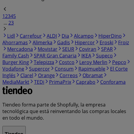
1
2
3
4
5
...
23
Lidl
Carrefour
ALDI
Dia
Alcampo
HiperDino
Ahorramas
Alimerka
Gadis
Hipercor
Eroski
Froiz
Mercadona
Movistar
SEUR
Coviran
SPAR
Family Cash
SPAR Gran Canaria
IKEA
Supeco
Burger King
Telepizza
Costco
Leroy Merlin
Pepco
Vodafone
Supercor
Consum
Rapimueble
El Corte
Inglés
Clarel
Orange
Correos
Obramat
MediaMarkt
TEDi
PrimaPrix
Caprabo
Conforama
Tiendeo forma parte de Shopfully, la empresa
tecnológica que está reinventando las compras locales
en todo el mundo.