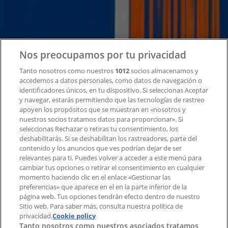
Noticias y prensa
Trabaja con nosotros
Contacto
Nos preocupamos por tu privacidad
Tanto nosotros como nuestros
1012
socios almacenamos y
accedemos a datos personales, como datos de navegación o
Contacto comercial y de marketing
identificadores únicos, en tu dispositivo. Si seleccionas Aceptar
Tienda mal colocada en el mapa
y navegar, estarás permitiendo que las tecnologías de rastreo
Notificar un folleto
apoyen los propósitos que se muestran en «nosotros y
¿Encontraste un problema en la web o en la
nuestros socios tratamos datos para proporcionar». Si
aplicación?
seleccionas Rechazar o retiras tu consentimiento, los
deshabilitarás. Si se deshabilitan los rastreadores, parte del
contenido y los anuncios que ves podrían dejar de ser
Índices
relevantes para ti. Puedes volver a acceder a este menú para
cambiar tus opciones o retirar el consentimiento en cualquier
momento haciendo clic en el enlace «Gestionar las
preferencias» que aparece en el en la parte inferior de la
Marcas
página web. Tus opciones tendrán efecto dentro de nuestro
Marcas locales
Sitio web. Para saber más, consulta nuestra política de
Negocios
privacidad.
Cookie policy
Tanto nosotros como nuestros asociados tratamos
Negocios cercanos