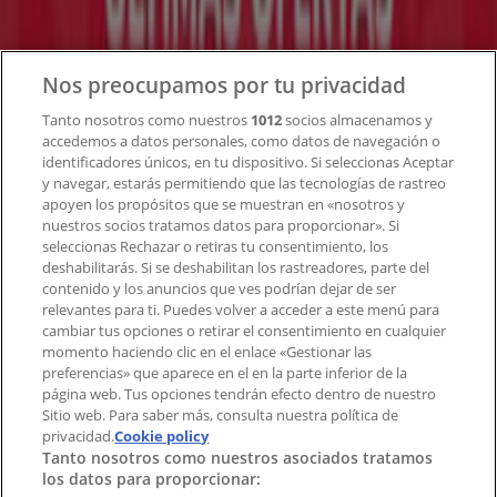
Trabaja con nosotros
Contacto
Nos preocupamos por tu privacidad
Tanto nosotros como nuestros
1012
socios almacenamos y
accedemos a datos personales, como datos de navegación o
Contacto comercial y de marketing
identificadores únicos, en tu dispositivo. Si seleccionas Aceptar
Tienda mal colocada en el mapa
y navegar, estarás permitiendo que las tecnologías de rastreo
Notificar un folleto
apoyen los propósitos que se muestran en «nosotros y
¿Encontraste un problema en la web o en la
nuestros socios tratamos datos para proporcionar». Si
aplicación?
seleccionas Rechazar o retiras tu consentimiento, los
deshabilitarás. Si se deshabilitan los rastreadores, parte del
contenido y los anuncios que ves podrían dejar de ser
Índices
relevantes para ti. Puedes volver a acceder a este menú para
cambiar tus opciones o retirar el consentimiento en cualquier
momento haciendo clic en el enlace «Gestionar las
preferencias» que aparece en el en la parte inferior de la
Marcas
página web. Tus opciones tendrán efecto dentro de nuestro
Marcas locales
Sitio web. Para saber más, consulta nuestra política de
Negocios
privacidad.
Cookie policy
Tanto nosotros como nuestros asociados tratamos
Negocios cercanos
los datos para proporcionar:
Productos