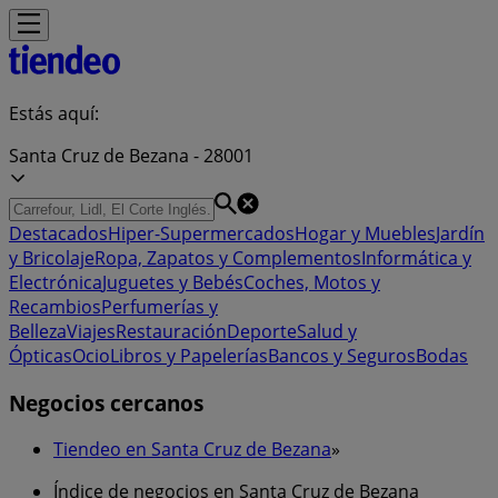
Estás aquí:
Santa Cruz de Bezana - 28001
Destacados
Hiper-Supermercados
Hogar y Muebles
Jardín
y Bricolaje
Ropa, Zapatos y Complementos
Informática y
Electrónica
Juguetes y Bebés
Coches, Motos y
Recambios
Perfumerías y
Belleza
Viajes
Restauración
Deporte
Salud y
Ópticas
Ocio
Libros y Papelerías
Bancos y Seguros
Bodas
Negocios cercanos
Tiendeo en Santa Cruz de Bezana
»
Índice de negocios en Santa Cruz de Bezana