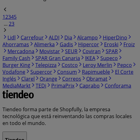
1
2
3
4
5
...
23
Lidl
Carrefour
ALDI
Dia
Alcampo
HiperDino
Ahorramas
Alimerka
Gadis
Hipercor
Eroski
Froiz
Mercadona
Movistar
SEUR
Coviran
SPAR
Family Cash
SPAR Gran Canaria
IKEA
Supeco
Burger King
Telepizza
Costco
Leroy Merlin
Pepco
Vodafone
Supercor
Consum
Rapimueble
El Corte
Inglés
Clarel
Orange
Correos
Obramat
MediaMarkt
TEDi
PrimaPrix
Caprabo
Conforama
Tiendeo forma parte de Shopfully, la empresa
tecnológica que está reinventando las compras locales
en todo el mundo.