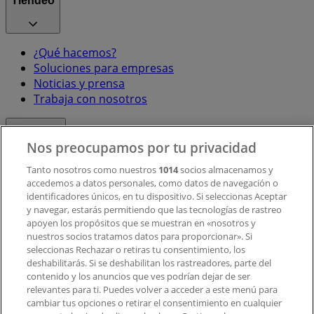
Tiendeo
¿Qué hacemos?
Soluciones para empresas
Noticias y prensa
Trabaja con nosotros
Contacto
Nos preocupamos por tu privacidad
Tanto nosotros como nuestros
1014
socios almacenamos y
accedemos a datos personales, como datos de navegación o
Contacto comercial y de marketing
identificadores únicos, en tu dispositivo. Si seleccionas Aceptar
Tienda mal colocada en el mapa
y navegar, estarás permitiendo que las tecnologías de rastreo
Notificar un folleto
apoyen los propósitos que se muestran en «nosotros y
¿Encontraste un problema en la web o en la
nuestros socios tratamos datos para proporcionar». Si
aplicación?
seleccionas Rechazar o retiras tu consentimiento, los
deshabilitarás. Si se deshabilitan los rastreadores, parte del
contenido y los anuncios que ves podrían dejar de ser
Índices
relevantes para ti. Puedes volver a acceder a este menú para
cambiar tus opciones o retirar el consentimiento en cualquier