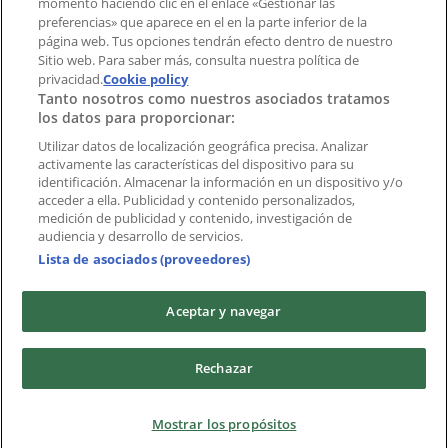
momento haciendo clic en el enlace «Gestionar las
preferencias» que aparece en el en la parte inferior de la
Marcas
página web. Tus opciones tendrán efecto dentro de nuestro
Marcas locales
Sitio web. Para saber más, consulta nuestra política de
privacidad.
Negocios
Cookie policy
Tanto nosotros como nuestros asociados tratamos
Negocios cercanos
los datos para proporcionar:
Productos
Productos locales
Utilizar datos de localización geográfica precisa. Analizar
activamente las características del dispositivo para su
Ciudades
identificación. Almacenar la información en un dispositivo y/o
acceder a ella. Publicidad y contenido personalizados,
Descargar la APP Tiendeo
medición de publicidad y contenido, investigación de
audiencia y desarrollo de servicios.
Lista de asociados (proveedores)
Aceptar y navegar
Copyright © Tiendeo ® 2026 · Shopfully Marketing S.L.U. –
Rechazar
Palau de Mar – 08039 Barcelona, Spain
Términos y condiciones
Política de privacidad
Mostrar los propósitos
Gestionar cookies