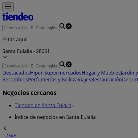
Estás aquí:
Santa Eulalia - 28001
Destacados
Hiper-Supermercados
Hogar y Muebles
Jardín y
Recambios
Perfumerías y Belleza
Viajes
Restauración
Depor
Negocios cercanos
Tiendeo en Santa Eulalia
»
Índice de negocios en Santa Eulalia
1
2
3
4
5