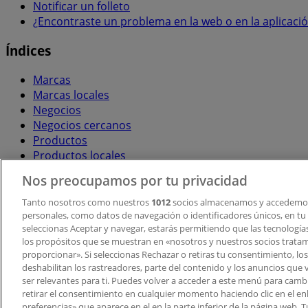
Notificar un folleto
¿Encontraste un problema en la web o en la aplicaci
Índices
Marcas
Marcas locales
Negocios
Negocios cercanos
Productos
Productos locales
Ciudades
Nos preocupamos por tu privacidad
Descargar la APP Tiendeo
Tanto nosotros como nuestros
1012
socios almacenamos y accedemos
personales, como datos de navegación o identificadores únicos, en tu d
seleccionas Aceptar y navegar, estarás permitiendo que las tecnologí
los propósitos que se muestran en «nosotros y nuestros socios trata
proporcionar». Si seleccionas Rechazar o retiras tu consentimiento, los 
deshabilitan los rastreadores, parte del contenido y los anuncios que 
ser relevantes para ti. Puedes volver a acceder a este menú para camb
retirar el consentimiento en cualquier momento haciendo clic en el en
Copyright © Tiendeo ® 2026 · Shopfully Marketing S.L.U. –
preferencias» que aparece en el en la parte inferior de la página web.