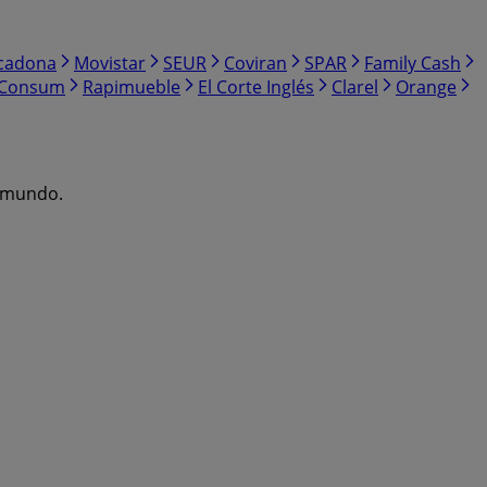
cadona
Movistar
SEUR
Coviran
SPAR
Family Cash
Consum
Rapimueble
El Corte Inglés
Clarel
Orange
l mundo.