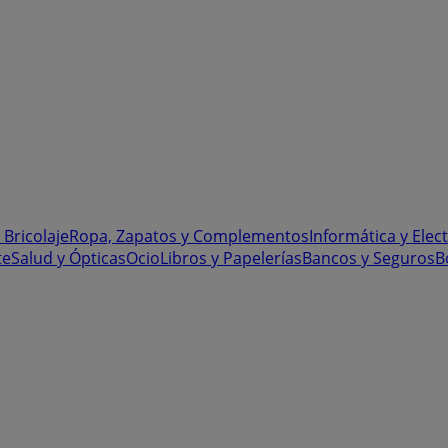
 Bricolaje
Ropa, Zapatos y Complementos
Informática y Elec
te
Salud y Ópticas
Ocio
Libros y Papelerías
Bancos y Seguros
B