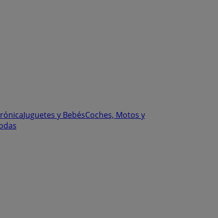
trónica
Juguetes y Bebés
Coches, Motos y
odas