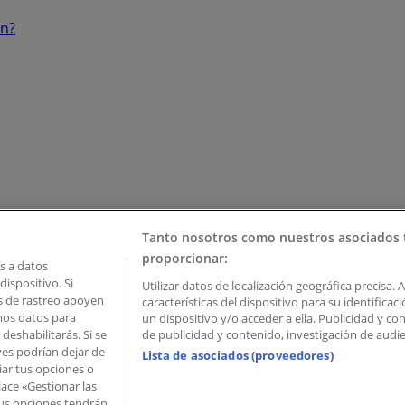
ón?
Tanto nosotros como nuestros asociados 
proporcionar:
 a datos
ispositivo. Si
Utilizar datos de localización geográfica precisa. 
as de rastreo apoyen
características del dispositivo para su identifica
mos datos para
un dispositivo y/o acceder a ella. Publicidad y c
deshabilitarás. Si se
de publicidad y contenido, investigación de audien
ves podrían dejar de
Lista de asociados (proveedores)
iar tus opciones o
lace «Gestionar las
 Palau de Mar – 08039 Barcelona, Spain
 Tus opciones tendrán