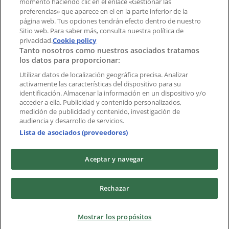
momento haciendo clic en el enlace «Gestionar las
preferencias» que aparece en el en la parte inferior de la
Marcas
página web. Tus opciones tendrán efecto dentro de nuestro
Marcas locales
Sitio web. Para saber más, consulta nuestra política de
privacidad.
Negocios
Cookie policy
Tanto nosotros como nuestros asociados tratamos
Negocios cercanos
los datos para proporcionar:
Productos
Productos locales
Utilizar datos de localización geográfica precisa. Analizar
activamente las características del dispositivo para su
Ciudades
identificación. Almacenar la información en un dispositivo y/o
acceder a ella. Publicidad y contenido personalizados,
Descargar la APP Tiendeo
medición de publicidad y contenido, investigación de
audiencia y desarrollo de servicios.
Lista de asociados (proveedores)
Aceptar y navegar
Copyright © Tiendeo ® 2026 · Shopfully Marketing S.L.U. –
Rechazar
Palau de Mar – 08039 Barcelona, Spain
Términos y condiciones
Política de privacidad
Mostrar los propósitos
Gestionar cookies