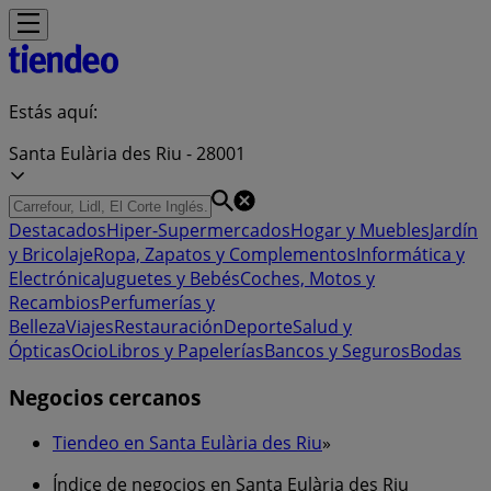
Estás aquí:
Santa Eulària des Riu - 28001
Destacados
Hiper-Supermercados
Hogar y Muebles
Jardín
y Bricolaje
Ropa, Zapatos y Complementos
Informática y
Electrónica
Juguetes y Bebés
Coches, Motos y
Recambios
Perfumerías y
Belleza
Viajes
Restauración
Deporte
Salud y
Ópticas
Ocio
Libros y Papelerías
Bancos y Seguros
Bodas
Negocios cercanos
Tiendeo en Santa Eulària des Riu
»
Índice de negocios en Santa Eulària des Riu