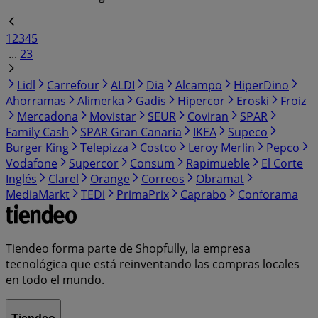
1
2
3
4
5
...
23
Lidl
Carrefour
ALDI
Dia
Alcampo
HiperDino
Ahorramas
Alimerka
Gadis
Hipercor
Eroski
Froiz
Mercadona
Movistar
SEUR
Coviran
SPAR
Family Cash
SPAR Gran Canaria
IKEA
Supeco
Burger King
Telepizza
Costco
Leroy Merlin
Pepco
Vodafone
Supercor
Consum
Rapimueble
El Corte
Inglés
Clarel
Orange
Correos
Obramat
MediaMarkt
TEDi
PrimaPrix
Caprabo
Conforama
Tiendeo forma parte de Shopfully, la empresa
tecnológica que está reinventando las compras locales
en todo el mundo.