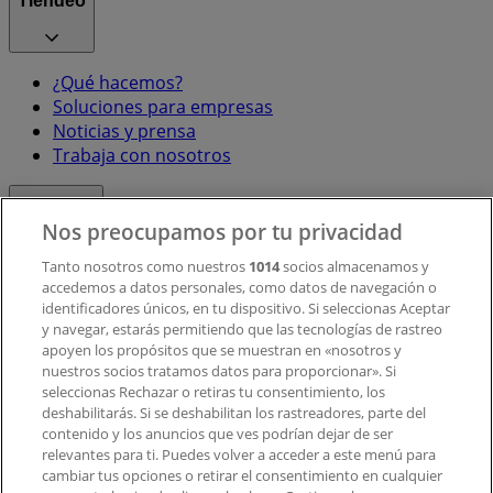
Tiendeo
¿Qué hacemos?
Soluciones para empresas
Noticias y prensa
Trabaja con nosotros
Contacto
Nos preocupamos por tu privacidad
Tanto nosotros como nuestros
1014
socios almacenamos y
accedemos a datos personales, como datos de navegación o
Contacto comercial y de marketing
identificadores únicos, en tu dispositivo. Si seleccionas Aceptar
Tienda mal colocada en el mapa
y navegar, estarás permitiendo que las tecnologías de rastreo
Notificar un folleto
apoyen los propósitos que se muestran en «nosotros y
¿Encontraste un problema en la web o en la
nuestros socios tratamos datos para proporcionar». Si
aplicación?
seleccionas Rechazar o retiras tu consentimiento, los
deshabilitarás. Si se deshabilitan los rastreadores, parte del
contenido y los anuncios que ves podrían dejar de ser
Índices
relevantes para ti. Puedes volver a acceder a este menú para
cambiar tus opciones o retirar el consentimiento en cualquier