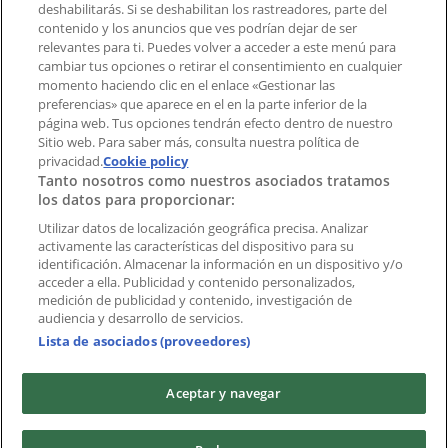
deshabilitarás. Si se deshabilitan los rastreadores, parte del
contenido y los anuncios que ves podrían dejar de ser
Índices
relevantes para ti. Puedes volver a acceder a este menú para
cambiar tus opciones o retirar el consentimiento en cualquier
momento haciendo clic en el enlace «Gestionar las
preferencias» que aparece en el en la parte inferior de la
Marcas
página web. Tus opciones tendrán efecto dentro de nuestro
Marcas locales
Sitio web. Para saber más, consulta nuestra política de
Negocios
privacidad.
Cookie policy
Tanto nosotros como nuestros asociados tratamos
Negocios cercanos
los datos para proporcionar:
Productos
Productos locales
Utilizar datos de localización geográfica precisa. Analizar
activamente las características del dispositivo para su
Ciudades
identificación. Almacenar la información en un dispositivo y/o
acceder a ella. Publicidad y contenido personalizados,
Descargar la APP Tiendeo
medición de publicidad y contenido, investigación de
audiencia y desarrollo de servicios.
Lista de asociados (proveedores)
Aceptar y navegar
Copyright © Tiendeo ® 2026 · Shopfully Marketing S.L.U. –