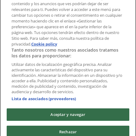
contenido y los anuncios que ves podrían dejar de ser
Índices
relevantes para ti. Puedes volver a acceder a este menú para
cambiar tus opciones o retirar el consentimiento en cualquier
momento haciendo clic en el enlace «Gestionar las
preferencias» que aparece en el en la parte inferior de la
Marcas
página web. Tus opciones tendrán efecto dentro de nuestro
Marcas locales
Sitio web. Para saber más, consulta nuestra política de
Negocios
privacidad.
Cookie policy
Tanto nosotros como nuestros asociados tratamos
Negocios cercanos
los datos para proporcionar:
Productos
Productos locales
Utilizar datos de localización geográfica precisa. Analizar
activamente las características del dispositivo para su
Ciudades
identificación. Almacenar la información en un dispositivo y/o
acceder a ella. Publicidad y contenido personalizados,
Descargar la APP Tiendeo
medición de publicidad y contenido, investigación de
audiencia y desarrollo de servicios.
Lista de asociados (proveedores)
Aceptar y navegar
Copyright © Tiendeo ® 2026 · Shopfully Marketing S.L.U. –
Rechazar
Palau de Mar – 08039 Barcelona, Spain