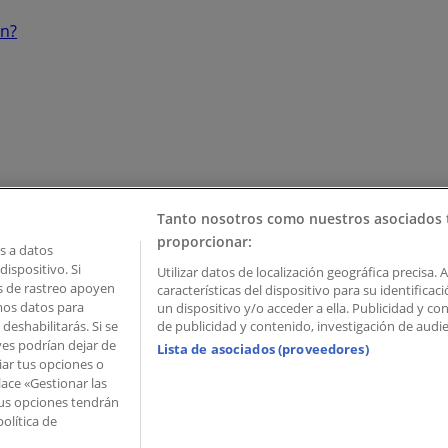
ón?
Tanto nosotros como nuestros asociados 
proporcionar:
 a datos
ispositivo. Si
Utilizar datos de localización geográfica precisa. 
as de rastreo apoyen
características del dispositivo para su identifica
mos datos para
un dispositivo y/o acceder a ella. Publicidad y c
deshabilitarás. Si se
de publicidad y contenido, investigación de audien
ves podrían dejar de
Lista de asociados (proveedores)
iar tus opciones o
lace «Gestionar las
 Palau de Mar – 08039 Barcelona, Spain
 Tus opciones tendrán
olítica de