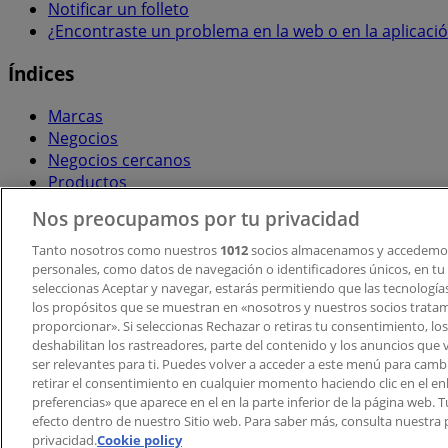
Notificar un folleto
¿Encontraste un problema en la web o en la aplicaci
Índices
Marcas
Negocios
Negocios cercanos
Productos
Ciudades
Nos preocupamos por tu privacidad
Descargar la APP Tiendeo
Tanto nosotros como nuestros
1012
socios almacenamos y accedemos
personales, como datos de navegación o identificadores únicos, en tu d
seleccionas Aceptar y navegar, estarás permitiendo que las tecnologí
los propósitos que se muestran en «nosotros y nuestros socios trata
proporcionar». Si seleccionas Rechazar o retiras tu consentimiento, los 
deshabilitan los rastreadores, parte del contenido y los anuncios que 
ser relevantes para ti. Puedes volver a acceder a este menú para camb
retirar el consentimiento en cualquier momento haciendo clic en el en
Copyright © Tiendeo ® 2026 · Shopfully Marketing S.L.U. –
preferencias» que aparece en el en la parte inferior de la página web.
efecto dentro de nuestro Sitio web. Para saber más, consulta nuestra p
Términos y condiciones
Política de privacidad
privacidad.
Cookie policy