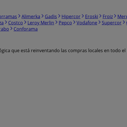
orramas
Alimerka
Gadis
Hipercor
Eroski
Froiz
Mer
za
Costco
Leroy Merlin
Pepco
Vodafone
Supercor
rabo
Conforama
ógica que está reinventando las compras locales en todo e