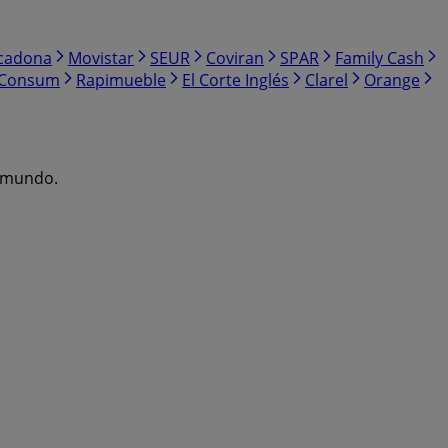
cadona
Movistar
SEUR
Coviran
SPAR
Family Cash
Consum
Rapimueble
El Corte Inglés
Clarel
Orange
l mundo.