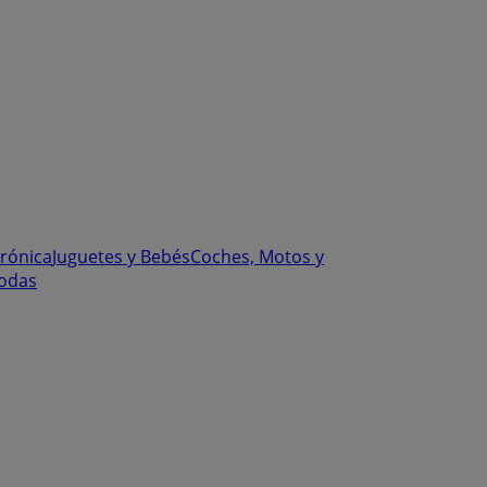
trónica
Juguetes y Bebés
Coches, Motos y
odas