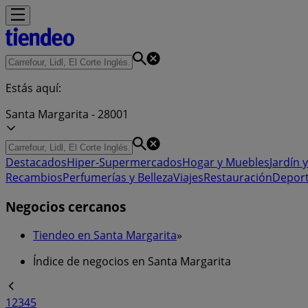
Estás aquí:
Santa Margarita - 28001
Destacados
Hiper-Supermercados
Hogar y Muebles
Jardín y
Recambios
Perfumerías y Belleza
Viajes
Restauración
Depor
Negocios cercanos
Tiendeo en Santa Margarita
»
Índice de negocios en Santa Margarita
1
2
3
4
5