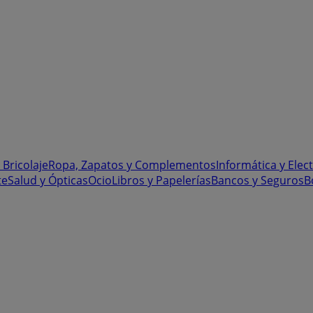
 Bricolaje
Ropa, Zapatos y Complementos
Informática y Elec
te
Salud y Ópticas
Ocio
Libros y Papelerías
Bancos y Seguros
B