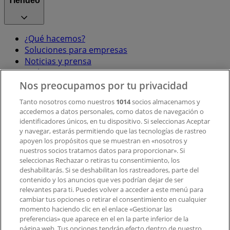
Tiendeo
¿Qué hacemos?
Soluciones para empresas
Noticias y prensa
Trabaja con nosotros
Nos preocupamos por tu privacidad
Contacto
Tanto nosotros como nuestros
1014
socios almacenamos y
accedemos a datos personales, como datos de navegación o
identificadores únicos, en tu dispositivo. Si seleccionas Aceptar
y navegar, estarás permitiendo que las tecnologías de rastreo
Contacto comercial y de marketing
apoyen los propósitos que se muestran en «nosotros y
Tienda mal colocada en el mapa
nuestros socios tratamos datos para proporcionar». Si
Notificar un folleto
seleccionas Rechazar o retiras tu consentimiento, los
deshabilitarás. Si se deshabilitan los rastreadores, parte del
¿Encontraste un problema en la web o en la
contenido y los anuncios que ves podrían dejar de ser
aplicación?
relevantes para ti. Puedes volver a acceder a este menú para
cambiar tus opciones o retirar el consentimiento en cualquier
momento haciendo clic en el enlace «Gestionar las
Índices
preferencias» que aparece en el en la parte inferior de la
página web. Tus opciones tendrán efecto dentro de nuestro