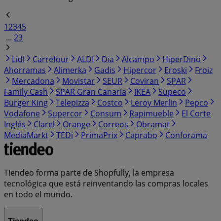
1
2
3
4
5
...
23
Lidl
Carrefour
ALDI
Dia
Alcampo
HiperDino
Ahorramas
Alimerka
Gadis
Hipercor
Eroski
Froiz
Mercadona
Movistar
SEUR
Coviran
SPAR
Family Cash
SPAR Gran Canaria
IKEA
Supeco
Burger King
Telepizza
Costco
Leroy Merlin
Pepco
Vodafone
Supercor
Consum
Rapimueble
El Corte
Inglés
Clarel
Orange
Correos
Obramat
MediaMarkt
TEDi
PrimaPrix
Caprabo
Conforama
Tiendeo forma parte de Shopfully, la empresa
tecnológica que está reinventando las compras locales
en todo el mundo.