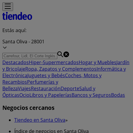
Estás aquí:
Santa Oliva - 28001
Destacados
Hiper-Supermercados
Hogar y Muebles
Jardín
y Bricolaje
Ropa, Zapatos y Complementos
Informática y
Electrónica
Juguetes y Bebés
Coches, Motos y
Recambios
Perfumerías y
Belleza
Viajes
Restauración
Deporte
Salud y
Ópticas
Ocio
Libros y Papelerías
Bancos y Seguros
Bodas
Negocios cercanos
Tiendeo en Santa Oliva
»
Índice de negocios en Santa Oliva