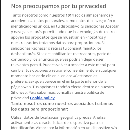
Contacto
Nos preocupamos por tu privacidad
Tanto nosotros como nuestros
1014
socios almacenamos y
accedemos a datos personales, como datos de navegación o
Contacto comercial y de marketing
identificadores únicos, en tu dispositivo. Si seleccionas Aceptar
Tienda mal colocada en el mapa
y navegar, estarás permitiendo que las tecnologías de rastreo
Notificar un folleto
apoyen los propósitos que se muestran en «nosotros y
¿Encontraste un problema en la web o en la
nuestros socios tratamos datos para proporcionar». Si
aplicación?
seleccionas Rechazar o retiras tu consentimiento, los
deshabilitarás. Si se deshabilitan los rastreadores, parte del
contenido y los anuncios que ves podrían dejar de ser
Índices
relevantes para ti. Puedes volver a acceder a este menú para
cambiar tus opciones o retirar el consentimiento en cualquier
momento haciendo clic en el enlace «Gestionar las
preferencias» que aparece en el en la parte inferior de la
Marcas
página web. Tus opciones tendrán efecto dentro de nuestro
Marcas locales
Sitio web. Para saber más, consulta nuestra política de
Negocios
privacidad.
Cookie policy
Tanto nosotros como nuestros asociados tratamos
Negocios cercanos
los datos para proporcionar:
Productos
Productos locales
Utilizar datos de localización geográfica precisa. Analizar
activamente las características del dispositivo para su
Ciudades
identificación. Almacenar la información en un dispositivo y/o