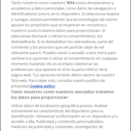
Tanto nosotros como nuestros
1014
socios almacenamos y
accedemos a datos personales, como datos de navegación o
Contacto comercial y de marketing
identificadores únicos, en tu dispositivo. Si seleccionas Aceptar
Tienda mal colocada en el mapa
y navegar, estarás permitiendo que las tecnologías de rastreo
Notificar un folleto
apoyen los propósitos que se muestran en «nosotros y
¿Encontraste un problema en la web o en la
nuestros socios tratamos datos para proporcionar». Si
aplicación?
seleccionas Rechazar o retiras tu consentimiento, los
deshabilitarás. Si se deshabilitan los rastreadores, parte del
contenido y los anuncios que ves podrían dejar de ser
Índices
relevantes para ti. Puedes volver a acceder a este menú para
cambiar tus opciones o retirar el consentimiento en cualquier
momento haciendo clic en el enlace «Gestionar las
preferencias» que aparece en el en la parte inferior de la
Marcas
página web. Tus opciones tendrán efecto dentro de nuestro
Marcas locales
Sitio web. Para saber más, consulta nuestra política de
Negocios
privacidad.
Cookie policy
Tanto nosotros como nuestros asociados tratamos
Negocios cercanos
los datos para proporcionar:
Productos
Productos locales
Utilizar datos de localización geográfica precisa. Analizar
activamente las características del dispositivo para su
Ciudades
identificación. Almacenar la información en un dispositivo y/o
acceder a ella. Publicidad y contenido personalizados,
Descargar la APP Tiendeo
medición de publicidad y contenido, investigación de