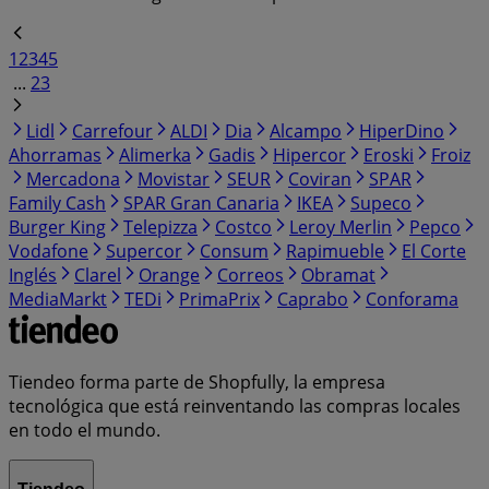
1
2
3
4
5
...
23
Lidl
Carrefour
ALDI
Dia
Alcampo
HiperDino
Ahorramas
Alimerka
Gadis
Hipercor
Eroski
Froiz
Mercadona
Movistar
SEUR
Coviran
SPAR
Family Cash
SPAR Gran Canaria
IKEA
Supeco
Burger King
Telepizza
Costco
Leroy Merlin
Pepco
Vodafone
Supercor
Consum
Rapimueble
El Corte
Inglés
Clarel
Orange
Correos
Obramat
MediaMarkt
TEDi
PrimaPrix
Caprabo
Conforama
Tiendeo forma parte de Shopfully, la empresa
tecnológica que está reinventando las compras locales
en todo el mundo.