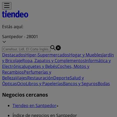
Estás aquí:
Santpedor - 28001
Destacados
Hiper-Supermercados
Hogar y Muebles
Jardín
y Bricolaje
Ropa, Zapatos y Complementos
Informática y
Electrónica
Juguetes y Bebés
Coches, Motos y
Recambios
Perfumerías y
Belleza
Viajes
Restauración
Deporte
Salud y
Ópticas
Ocio
Libros y Papelerías
Bancos y Seguros
Bodas
Negocios cercanos
Tiendeo en Santpedor
»
Índice de negocios en Santpedor