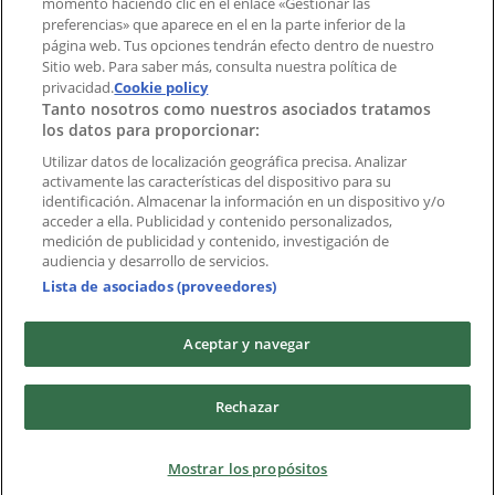
momento haciendo clic en el enlace «Gestionar las
preferencias» que aparece en el en la parte inferior de la
Marcas
página web. Tus opciones tendrán efecto dentro de nuestro
Marcas locales
Sitio web. Para saber más, consulta nuestra política de
privacidad.
Negocios
Cookie policy
Tanto nosotros como nuestros asociados tratamos
Negocios cercanos
los datos para proporcionar:
Productos
Productos locales
Utilizar datos de localización geográfica precisa. Analizar
activamente las características del dispositivo para su
Ciudades
identificación. Almacenar la información en un dispositivo y/o
acceder a ella. Publicidad y contenido personalizados,
Descargar la APP Tiendeo
medición de publicidad y contenido, investigación de
audiencia y desarrollo de servicios.
Lista de asociados (proveedores)
Aceptar y navegar
Copyright © Tiendeo ® 2026 · Shopfully Marketing S.L.U. –
Rechazar
Palau de Mar – 08039 Barcelona, Spain
Términos y condiciones
Política de privacidad
Mostrar los propósitos
Gestionar cookies