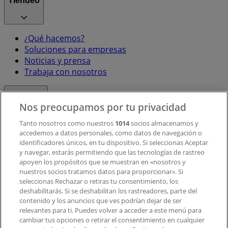
Tiendeo
¿Qué hacemos?
Soluciones para empresas
Noticias y prensa
Trabaja con nosotros
Contacto
Nos preocupamos por tu privacidad
Tanto nosotros como nuestros
1014
socios almacenamos y
accedemos a datos personales, como datos de navegación o
Contacto comercial y de marketing
identificadores únicos, en tu dispositivo. Si seleccionas Aceptar
Tienda mal colocada en el mapa
y navegar, estarás permitiendo que las tecnologías de rastreo
Notificar un folleto
apoyen los propósitos que se muestran en «nosotros y
¿Encontraste un problema en la web o en la
nuestros socios tratamos datos para proporcionar». Si
aplicación?
seleccionas Rechazar o retiras tu consentimiento, los
deshabilitarás. Si se deshabilitan los rastreadores, parte del
contenido y los anuncios que ves podrían dejar de ser
Índices
relevantes para ti. Puedes volver a acceder a este menú para
cambiar tus opciones o retirar el consentimiento en cualquier