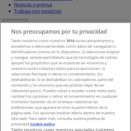
Noticias y prensa
Trabaja con nosotros
Contacto
Nos preocupamos por tu privacidad
Tanto nosotros como nuestros
1014
socios almacenamos y
accedemos a datos personales, como datos de navegación o
Contacto comercial y de marketing
identificadores únicos, en tu dispositivo. Si seleccionas Aceptar
Tienda mal colocada en el mapa
y navegar, estarás permitiendo que las tecnologías de rastreo
Notificar un folleto
apoyen los propósitos que se muestran en «nosotros y
¿Encontraste un problema en la web o en la
nuestros socios tratamos datos para proporcionar». Si
aplicación?
seleccionas Rechazar o retiras tu consentimiento, los
deshabilitarás. Si se deshabilitan los rastreadores, parte del
contenido y los anuncios que ves podrían dejar de ser
Índices
relevantes para ti. Puedes volver a acceder a este menú para
cambiar tus opciones o retirar el consentimiento en cualquier
momento haciendo clic en el enlace «Gestionar las
preferencias» que aparece en el en la parte inferior de la
Marcas
página web. Tus opciones tendrán efecto dentro de nuestro
Marcas locales
Sitio web. Para saber más, consulta nuestra política de
Negocios
privacidad.
Cookie policy
Tanto nosotros como nuestros asociados tratamos
Negocios cercanos