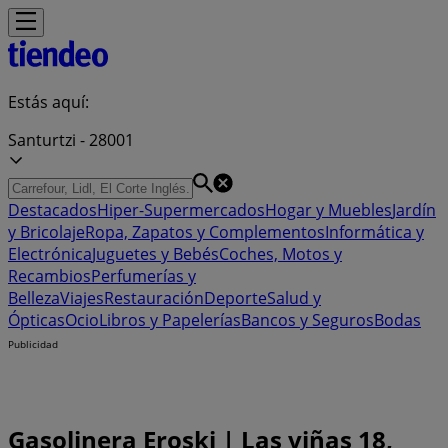
Estás aquí:
Santurtzi - 28001
Destacados
Hiper-Supermercados
Hogar y Muebles
Jardín
y Bricolaje
Ropa, Zapatos y Complementos
Informática y
Electrónica
Juguetes y Bebés
Coches, Motos y
Recambios
Perfumerías y
Belleza
Viajes
Restauración
Deporte
Salud y
Ópticas
Ocio
Libros y Papelerías
Bancos y Seguros
Bodas
Publicidad
Gasolinera Eroski | Las viñas 18,