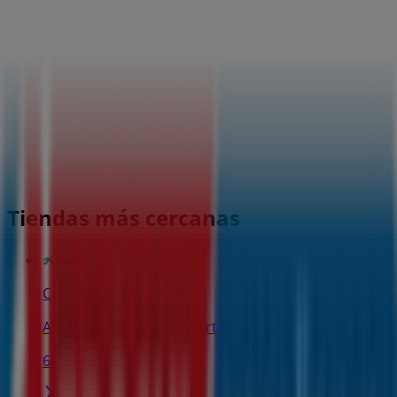
Tiendas más cercanas
CaixaBank
AV. MURRIETA, 20, Santurtzi
66 m