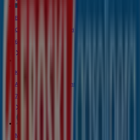
Banco Sabadell
C/ murrieta, 22, Santurtzi
68 m
Kutxa
Avda. Murrieta, 8-10, Santurtzi
70 m
Movistar