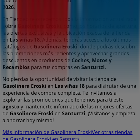
que te permitirán ahorrar durante todo el
agosto de
2026
.
En Tiendeo te ofrecemos toda la información actualizada
sobre
Gasolinera Eroski
, como los horarios de apertura,
las ofertas exclusivas y la ubicación exacta de la tienda
en
Las viñas 18
. Además, tendrás acceso a los últimos
catálogos de
Gasolinera Eroski
, donde podrás descubrir
las promociones más recientes y aprovechar grandes
descuentos en productos de
Coches, Motos y
Recambios
para tus compras en
Santurtzi
.
No pierdas la oportunidad de visitar la tienda de
Gasolinera Eroski
en
Las viñas 18
para disfrutar de una
experiencia de compra completa. Te invitamos a
explorar las promociones que tenemos para ti este
agosto
y mantenerte informado de las mejores ofertas
de
Gasolinera Eroski
en
Santurtzi
. ¡Visítanos y empieza
a ahorrar hoy mismo!
Más información de Gasolinera Eroski
Ver otras tiendas
de Gasolinera Eroski en Santurtzi