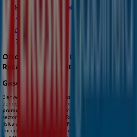
Murrieta Etorbidea, 4 bajo, Santurtzi
76 m
Cerrado
Otros negocios de Coches, Motos y
Recambios en Santurtzi
Gasolinera Eroski
Bienvenido a la tienda de
Gasolinera Eroski
en Tiendeo,
donde podrás descubrir las mejores
ofertas
,
promociones
y
catálogos
de esta destacada marca del
sector de
Coches, Motos y Recambios
. Nuestra tienda
física está ubicada en
Las viñas 18
,
Santurtzi
, y en ella
encontrarás una amplia gama de productos de calidad