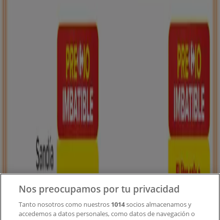
Tiendeo forma parte de Shopfully, la empresa
tecnológica que está reinventando las compras locales
en todo el mundo.
Tiendeo
¿Qué hacemos?
Soluciones para empresas
Noticias y prensa
Trabaja con nosotros
Contacto
Nos preocupamos por tu privacidad
Tanto nosotros como nuestros
1014
socios almacenamos y
accedemos a datos personales, como datos de navegación o
Contacto comercial y de marketing