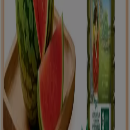
Tiendeo international
España
Italia
United Kingdom
México
Brasil
Colombia
Argentina
France
United States
Nederland
Deutschland
Perú
Chile
Portugal
Australia
Türkiye
Polska
Norge
Österreich
Sverige
Ecuador
Singapore
South Africa
Canada
Danmark
Suomi
日本
Ελλάδα
한국
Belgique
Schweiz
United Arab Emirates
România
Maroc
Ceská republika
Slovenská republika
Magyarország
България
Publicidad