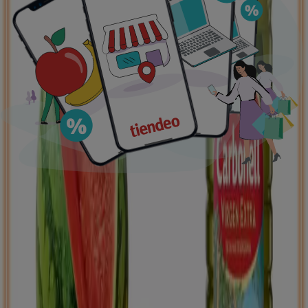
Ofertas destacadas
supermercados
jardín y bricolaje
Freidora de aire
patinete
eléctrico
viajes
aceite de oliva
comida
asiática
aguacates
bomba de agua
Tiendeo en tu ciudad
Madrid
Barcelona
Valencia
Sevilla
Zaragoza
Málaga
Palma de Mallorca
Bilbao
Alicante
Murcia
Las Palmas de Gran Canaria
Córdoba
Valladolid
A
Coruña
Vigo
Granada
Ver más ciudades
Descargar la APP