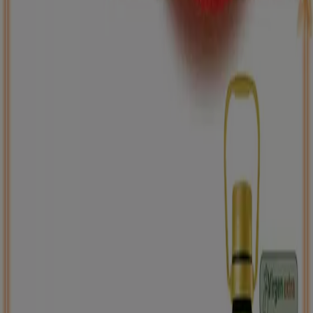
ToysRus
Back to school -20%
Caduca el 31/8
Santurtzi
Nuevo
Carrefour
PRECIO IMBATIBLE
Caduca el 10/8
Santurtzi
Ahorrar es aún más fácil con la aplicación.
Puedes encontrar las mejores ofertas de los