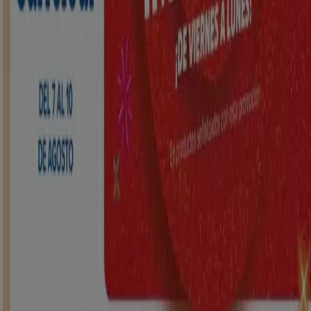
HiperDino
Ofertas que vuelan desde el 7 de agosto
Caduca el 10/8
Santurtzi
Nuevo
Carrefour
REGIONAL (Articulos locales de
Alimentación, dulces, bebidas)
Caduca el 25/8
Santurtzi
Nuevo