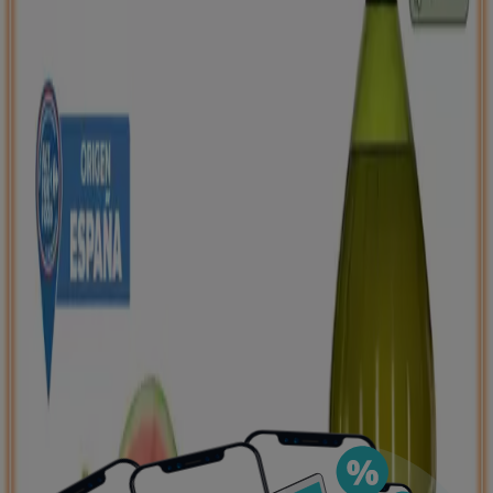
negocios más cercanos, guardarlas y crear tu lista
de ahorro, todo desde tu celular.
DESCARGA LA APLICACIÓN
Ver más
Publicidad