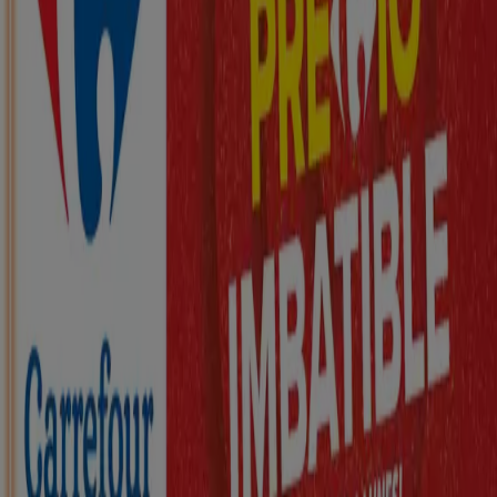
Nuevo
ZEEMAN
Ha llegado nuestra nueva colección
infantil
Caduca el 21/8
Santurtzi
Nuevo
KIK
Más diversión en el cole
Caduca el 16/8
Santurtzi
Nuevo