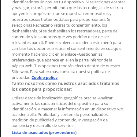
identificadores únicos, en tu dispositivo. Si seleccionas Aceptar
Tienda mal colocada en el mapa
y navegar, estarás permitiendo que las tecnologías de rastreo
Notificar un folleto
apoyen los propósitos que se muestran en «nosotros y
¿Encontraste un problema en la web o en la
nuestros socios tratamos datos para proporcionar». Si
aplicación?
seleccionas Rechazar o retiras tu consentimiento, los
deshabilitarás. Si se deshabilitan los rastreadores, parte del
contenido y los anuncios que ves podrían dejar de ser
Índices
relevantes para ti. Puedes volver a acceder a este menú para
cambiar tus opciones o retirar el consentimiento en cualquier
momento haciendo clic en el enlace «Gestionar las
preferencias» que aparece en el en la parte inferior de la
Marcas
página web. Tus opciones tendrán efecto dentro de nuestro
Marcas locales
Sitio web. Para saber más, consulta nuestra política de
Negocios
privacidad.
Cookie policy
Tanto nosotros como nuestros asociados tratamos
Negocios cercanos
los datos para proporcionar:
Productos
Productos locales
Utilizar datos de localización geográfica precisa. Analizar
activamente las características del dispositivo para su
Ciudades
identificación. Almacenar la información en un dispositivo y/o
acceder a ella. Publicidad y contenido personalizados,
Descargar la APP Tiendeo
medición de publicidad y contenido, investigación de
audiencia y desarrollo de servicios.
Lista de asociados (proveedores)