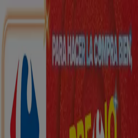
Estás aquí:
Santurtzi - 28001
Destacados
Hiper-Supermercados
Hogar y Muebles
Jardín
y Bricolaje
Ropa, Zapatos y Complementos
Informática y
Electrónica
Juguetes y Bebés
Coches, Motos y
Recambios
Perfumerías y
Belleza
Viajes
Restauración
Deporte
Salud y
Ópticas
Ocio
Libros y Papelerías
Bancos y Seguros
Bodas
Publicidad
Top catálogos en Santurtzi