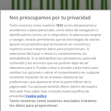
Trabaja con nosotros
Contacto
Nos preocupamos por tu privacidad
Tanto nosotros como nuestros
1012
socios almacenamos y
accedemos a datos personales, como datos de navegación o
Contacto comercial y de marketing
identificadores únicos, en tu dispositivo. Si seleccionas Aceptar
Tienda mal colocada en el mapa
y navegar, estarás permitiendo que las tecnologías de rastreo
Notificar un folleto
apoyen los propósitos que se muestran en «nosotros y
¿Encontraste un problema en la web o en la
nuestros socios tratamos datos para proporcionar». Si
aplicación?
seleccionas Rechazar o retiras tu consentimiento, los
deshabilitarás. Si se deshabilitan los rastreadores, parte del
contenido y los anuncios que ves podrían dejar de ser
Índices
relevantes para ti. Puedes volver a acceder a este menú para
cambiar tus opciones o retirar el consentimiento en cualquier
momento haciendo clic en el enlace «Gestionar las
preferencias» que aparece en el en la parte inferior de la
Marcas
página web. Tus opciones tendrán efecto dentro de nuestro
Marcas locales
Sitio web. Para saber más, consulta nuestra política de
Negocios
privacidad.
Cookie policy
Tanto nosotros como nuestros asociados tratamos
Negocios cercanos
los datos para proporcionar:
Productos