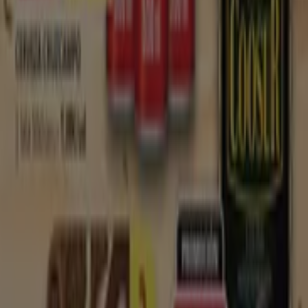
Mercedes-Benz
Arjona, 19, Sevilla
18 m
Domino's Pizza
Calle Reyes Catolicos, 18, Sevilla
62 m
Abierto