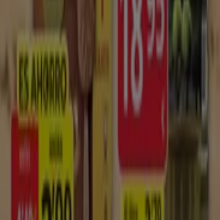
Supermercados en Sevilla
Supermercados MAS
Bienvenido a la tienda de
Supermercados MAS
en
Tiendeo, donde podrás descubrir las mejores
ofertas
,
promociones
y
catálogos
de esta destacada marca del
sector de
Hiper-Supermercados
. Nuestra tienda física
está ubicada en
C/. Arjona, 21
,
Sevilla
, y en ella
encontrarás una amplia gama de productos de calidad
que te permitirán ahorrar durante todo el
agosto de
2026
.
En Tiendeo te ofrecemos toda la información actualizada
sobre
Supermercados MAS
, como los horarios de
apertura, las ofertas exclusivas y la ubicación exacta de
la tienda en
C/. Arjona, 21
. Además, tendrás acceso a los
últimos catálogos de
Supermercados MAS
, donde
podrás descubrir las promociones más recientes y