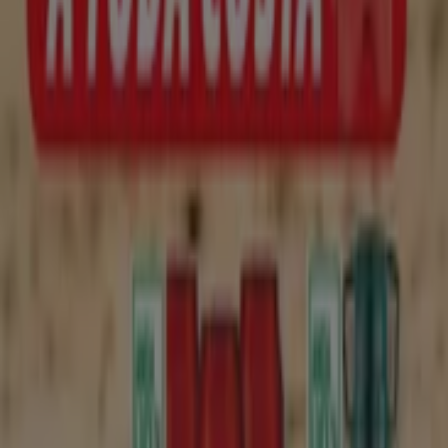
Sevilla
Supermercados MAS
Las mejores ofertas
Caduca el 27/8
Nuevo
Supermercados MAS
Un verano de buen gusto