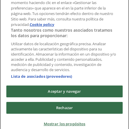
momento haciendo clic en el enlace «Gestionar las
preferencias» que aparece en el en la parte inferior de la
Marcas
página web. Tus opciones tendrán efecto dentro de nuestro
Marcas locales
Sitio web. Para saber más, consulta nuestra política de
Negocios
privacidad.
Cookie policy
Tanto nosotros como nuestros asociados tratamos
Negocios cercanos
los datos para proporcionar:
Productos
Productos locales
Utilizar datos de localización geográfica precisa. Analizar
activamente las características del dispositivo para su
Ciudades
identificación. Almacenar la información en un dispositivo y/o
acceder a ella. Publicidad y contenido personalizados,
Descargar la APP Tiendeo
medición de publicidad y contenido, investigación de
audiencia y desarrollo de servicios.
Lista de asociados (proveedores)
Aceptar y navegar
Copyright © Tiendeo ® 2026 · Shopfully Marketing S.L.U. –
Rechazar
Palau de Mar – 08039 Barcelona, Spain
Términos y condiciones
Política de privacidad
Mostrar los propósitos
Gestionar cookies