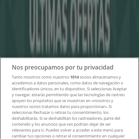
Tiendeo
¿Qué hacemos?
Soluciones para empresas
Noticias y prensa
Trabaja con nosotros
Contacto
Nos preocupamos por tu privacidad
Tanto nosotros como nuestros
1014
socios almacenamos y
accedemos a datos personales, como datos de navegación o
Contacto comercial y de marketing
identificadores únicos, en tu dispositivo. Si seleccionas Aceptar
Tienda mal colocada en el mapa
y navegar, estarás permitiendo que las tecnologías de rastreo
Notificar un folleto
apoyen los propósitos que se muestran en «nosotros y
¿Encontraste un problema en la web o en la
nuestros socios tratamos datos para proporcionar». Si
aplicación?
seleccionas Rechazar o retiras tu consentimiento, los
deshabilitarás. Si se deshabilitan los rastreadores, parte del
contenido y los anuncios que ves podrían dejar de ser
Índices
relevantes para ti. Puedes volver a acceder a este menú para
cambiar tus opciones o retirar el consentimiento en cualquier