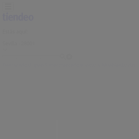
Estás aquí:
Sevilla - 28001
Destacados
Hiper-Supermercados
Hogar y Muebles
Jardín
y Bricolaje
Ropa, Zapatos y Complementos
Informática y
Electrónica
Juguetes y Bebés
Coches, Motos y
Recambios
Perfumerías y
Belleza
Viajes
Restauración
Deporte
Salud y
Ópticas
Ocio
Libros y Papelerías
Bancos y Seguros
Bodas
Publicidad
Tiendas Silvian Heach Sevilla -