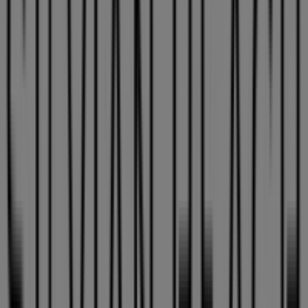
-50%
Caduca el 13/8
Ciudades con tiendas de Silvian
Heach
Silvian Heach en Utrera
Ver más ciudades
Otros negocios de Ropa, Zapatos y
Complementos en Sevilla
Silvian Heach
¡Bienvenido a Tiendeo! Aquí puedes encontrar no solo
las mejores
ofertas
,
catálogos
y
promociones
, sino