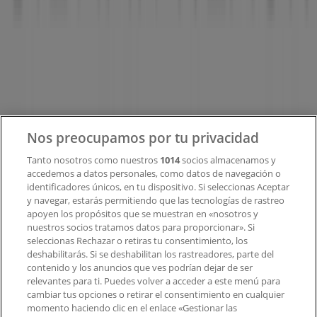
¿Qué hacemos?
Soluciones para empresas
Noticias y prensa
Trabaja con nosotros
Contacto
Nos preocupamos por tu privacidad
Tanto nosotros como nuestros
1014
socios almacenamos y
accedemos a datos personales, como datos de navegación o
Contacto comercial y de marketing
identificadores únicos, en tu dispositivo. Si seleccionas Aceptar
Tienda mal colocada en el mapa
y navegar, estarás permitiendo que las tecnologías de rastreo
Notificar un folleto
apoyen los propósitos que se muestran en «nosotros y
¿Encontraste un problema en la web o en la
nuestros socios tratamos datos para proporcionar». Si
aplicación?
seleccionas Rechazar o retiras tu consentimiento, los
deshabilitarás. Si se deshabilitan los rastreadores, parte del
contenido y los anuncios que ves podrían dejar de ser
Índices
relevantes para ti. Puedes volver a acceder a este menú para
cambiar tus opciones o retirar el consentimiento en cualquier
momento haciendo clic en el enlace «Gestionar las