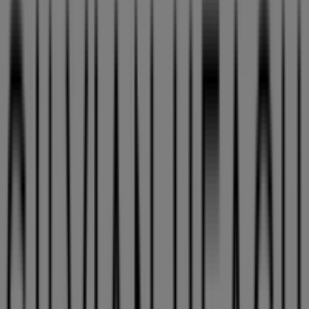
Catálogos de Silvian Heach en
Sevilla
Silvian Heach