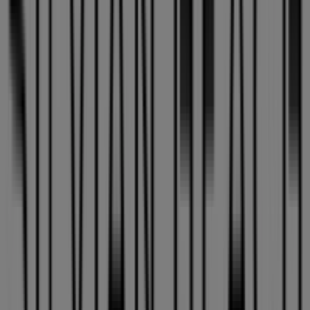
también descubrir las tiendas más populares en
Sevilla
.
Durante el mes de
agosto de 2026
, en nuestra
plataforma podrás conocer las últimas novedades de
Silvian Heach
, una de las marcas más reconocidas, así
como la ubicación y detalles de las tiendas más cercanas
en
Sevilla
.
En Tiendeo, no solo tendrás acceso a
promociones
y
descuentos, sino también a información sobre las
tiendas físicas de tu ciudad. Explora los catálogos de
Silvian Heach
, encuentra las tiendas en
Sevilla
y
descubre los productos con grandes descuentos para
ahorrar en tus compras este
agosto
. Además, te
mantenemos al tanto de las ubicaciones exactas,
horarios de atención y todos los detalles necesarios para
que puedas disfrutar de una experiencia de compra
completa en
Sevilla
.
No pierdas la oportunidad de aprovechar las
ofertas
de
Silvian Heach
en las tiendas de
Sevilla
y mantente
actualizado con los mejores precios durante
agosto de