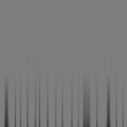
Horarios, teléfonos y direcciones
Tiendeo en Sevilla
»
Ofertas de Ropa, Zapatos y Complementos en
Sevilla
»
Silvian Heach en Sevilla
»
Tiendas de Silvian Heach en Sevilla
Silvian Heach
C/RIOJA 30, Sevilla
554 m
Publicidad