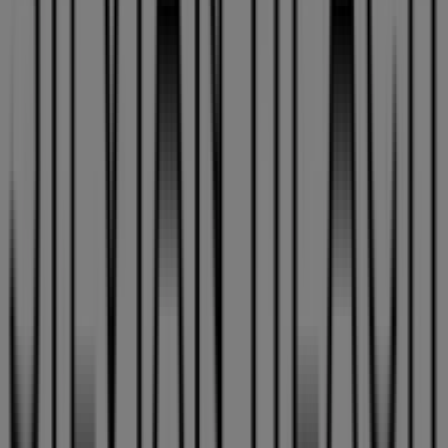
2026
. En Tiendeo, siempre encontrarás las mejores
tiendas y opciones de compra en
Sevilla
. ¡Empieza a
explorar las tiendas y promociones que tenemos para ti
ahora mismo!
Publicidad