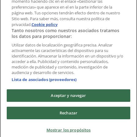
momento haciendo clic en el enlace «Gestionar las
preferencias» que aparece en el en la parte inferior de la
Marcas
página web. Tus opciones tendrán efecto dentro de nuestro
Marcas locales
Sitio web. Para saber más, consulta nuestra política de
Negocios
privacidad.
Cookie policy
Tanto nosotros como nuestros asociados tratamos
Negocios cercanos
los datos para proporcionar:
Productos
Productos locales
Utilizar datos de localización geográfica precisa. Analizar
activamente las características del dispositivo para su
Ciudades
identificación. Almacenar la información en un dispositivo y/o
acceder a ella. Publicidad y contenido personalizados,
Descargar la APP Tiendeo
medición de publicidad y contenido, investigación de
audiencia y desarrollo de servicios.
Lista de asociados (proveedores)
Aceptar y navegar
Copyright © Tiendeo ® 2026 · Shopfully Marketing S.L.U. –
Rechazar
Palau de Mar – 08039 Barcelona, Spain
Términos y condiciones
Política de privacidad
Mostrar los propósitos
Gestionar cookies