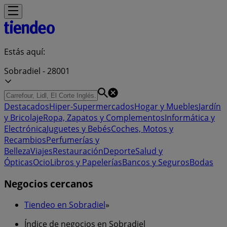
Estás aquí:
Sobradiel - 28001
Destacados
Hiper-Supermercados
Hogar y Muebles
Jardín
y Bricolaje
Ropa, Zapatos y Complementos
Informática y
Electrónica
Juguetes y Bebés
Coches, Motos y
Recambios
Perfumerías y
Belleza
Viajes
Restauración
Deporte
Salud y
Ópticas
Ocio
Libros y Papelerías
Bancos y Seguros
Bodas
Negocios cercanos
Tiendeo en Sobradiel
»
Índice de negocios en Sobradiel