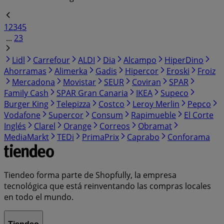
1
2
3
4
5
...
23
Lidl
Carrefour
ALDI
Dia
Alcampo
HiperDino
Ahorramas
Alimerka
Gadis
Hipercor
Eroski
Froiz
Mercadona
Movistar
SEUR
Coviran
SPAR
Family Cash
SPAR Gran Canaria
IKEA
Supeco
Burger King
Telepizza
Costco
Leroy Merlin
Pepco
Vodafone
Supercor
Consum
Rapimueble
El Corte
Inglés
Clarel
Orange
Correos
Obramat
MediaMarkt
TEDi
PrimaPrix
Caprabo
Conforama
Tiendeo forma parte de Shopfully, la empresa
tecnológica que está reinventando las compras locales
en todo el mundo.