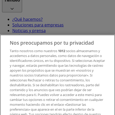
Tiendeo
¿Qué hacemos?
Soluciones para empresas
Noticias y prensa
Trabaja con nosotros
Nos preocupamos por tu privacidad
Contacto
Tanto nosotros como nuestros
1012
socios almacenamos y
accedemos a datos personales, como datos de navegación o
identificadores únicos, en tu dispositivo. Si seleccionas Aceptar
y navegar, estarás permitiendo que las tecnologías de rastreo
Contacto comercial y de marketing
apoyen los propósitos que se muestran en «nosotros y
Tienda mal colocada en el mapa
nuestros socios tratamos datos para proporcionar». Si
Notificar un folleto
seleccionas Rechazar o retiras tu consentimiento, los
deshabilitarás. Si se deshabilitan los rastreadores, parte del
¿Encontraste un problema en la web o en la
contenido y los anuncios que ves podrían dejar de ser
aplicación?
relevantes para ti. Puedes volver a acceder a este menú para
cambiar tus opciones o retirar el consentimiento en cualquier
momento haciendo clic en el enlace «Gestionar las
Índices
preferencias» que aparece en el en la parte inferior de la
página web. Tus opciones tendrán efecto dentro de nuestro