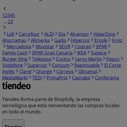
1
2
3
4
5
...
23
Lidl
Carrefour
ALDI
Dia
Alcampo
HiperDino
Ahorramas
Alimerka
Gadis
Hipercor
Eroski
Froiz
Mercadona
Movistar
SEUR
Coviran
SPAR
Family Cash
SPAR Gran Canaria
IKEA
Supeco
Burger King
Telepizza
Costco
Leroy Merlin
Pepco
Vodafone
Supercor
Consum
Rapimueble
El Corte
Inglés
Clarel
Orange
Correos
Obramat
MediaMarkt
TEDi
PrimaPrix
Caprabo
Conforama
Tiendeo forma parte de Shopfully, la empresa
tecnológica que está reinventando las compras locales
en todo el mundo.