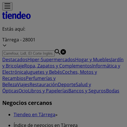
Estás aquí:
Tàrrega - 28001
Destacados
Hiper-Supermercados
Hogar y Muebles
Jardín
y Bricolaje
Ropa, Zapatos y Complementos
Informática y
Electrónica
Juguetes y Bebés
Coches, Motos y
Recambios
Perfumerías y
Belleza
Viajes
Restauración
Deporte
Salud y
Ópticas
Ocio
Libros y Papelerías
Bancos y Seguros
Bodas
Negocios cercanos
Tiendeo en Tàrrega
»
Índice de negocios en Tàrrega