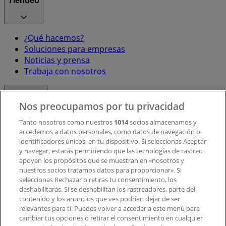
Tiendeo
¿Qué hacemos?
Soluciones para empresas
Noticias y prensa
Trabaja con nosotros
Contacto
Nos preocupamos por tu privacidad
Tanto nosotros como nuestros
1014
socios almacenamos y
accedemos a datos personales, como datos de navegación o
Contacto comercial y de marketing
identificadores únicos, en tu dispositivo. Si seleccionas Aceptar
Tienda mal colocada en el mapa
y navegar, estarás permitiendo que las tecnologías de rastreo
Notificar un folleto
apoyen los propósitos que se muestran en «nosotros y
¿Encontraste un problema en la web o en la
nuestros socios tratamos datos para proporcionar». Si
aplicación?
seleccionas Rechazar o retiras tu consentimiento, los
deshabilitarás. Si se deshabilitan los rastreadores, parte del
contenido y los anuncios que ves podrían dejar de ser
Índices
relevantes para ti. Puedes volver a acceder a este menú para
cambiar tus opciones o retirar el consentimiento en cualquier