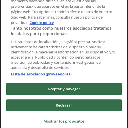
momento haciendo clic en el enlace «Gestionar las
preferencias» que aparece en el en la parte inferior de la
Marcas
página web. Tus opciones tendrán efecto dentro de nuestro
Marcas locales
Sitio web. Para saber más, consulta nuestra política de
privacidad.
Negocios
Cookie policy
Tanto nosotros como nuestros asociados tratamos
Negocios cercanos
los datos para proporcionar:
Productos
Productos locales
Utilizar datos de localización geográfica precisa. Analizar
activamente las características del dispositivo para su
Ciudades
identificación. Almacenar la información en un dispositivo y/o
acceder a ella. Publicidad y contenido personalizados,
Descargar la APP Tiendeo
medición de publicidad y contenido, investigación de
audiencia y desarrollo de servicios.
Lista de asociados (proveedores)
Aceptar y navegar
Copyright © Tiendeo ® 2026 · Shopfully Marketing S.L.U. –
Rechazar
Palau de Mar – 08039 Barcelona, Spain
Términos y condiciones
Política de privacidad
Mostrar los propósitos
Gestionar cookies