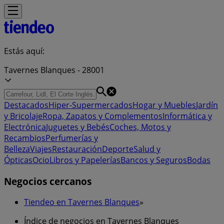
Estás aquí:
Tavernes Blanques - 28001
Destacados
Hiper-Supermercados
Hogar y Muebles
Jardín
y Bricolaje
Ropa, Zapatos y Complementos
Informática y
Electrónica
Juguetes y Bebés
Coches, Motos y
Recambios
Perfumerías y
Belleza
Viajes
Restauración
Deporte
Salud y
Ópticas
Ocio
Libros y Papelerías
Bancos y Seguros
Bodas
Negocios cercanos
Tiendeo en Tavernes Blanques
»
Índice de negocios en Tavernes Blanques