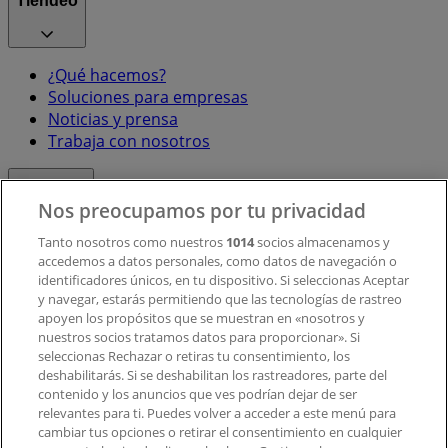
Tiendeo
¿Qué hacemos?
Soluciones para empresas
Noticias y prensa
Trabaja con nosotros
Contacto
Nos preocupamos por tu privacidad
Tanto nosotros como nuestros
1014
socios almacenamos y
accedemos a datos personales, como datos de navegación o
Contacto comercial y de marketing
identificadores únicos, en tu dispositivo. Si seleccionas Aceptar
Tienda mal colocada en el mapa
y navegar, estarás permitiendo que las tecnologías de rastreo
Notificar un folleto
apoyen los propósitos que se muestran en «nosotros y
¿Encontraste un problema en la web o en la
nuestros socios tratamos datos para proporcionar». Si
aplicación?
seleccionas Rechazar o retiras tu consentimiento, los
deshabilitarás. Si se deshabilitan los rastreadores, parte del
contenido y los anuncios que ves podrían dejar de ser
Índices
relevantes para ti. Puedes volver a acceder a este menú para
cambiar tus opciones o retirar el consentimiento en cualquier