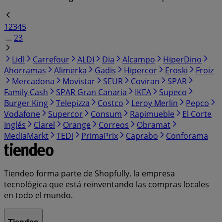
1
2
3
4
5
...
23
Lidl
Carrefour
ALDI
Dia
Alcampo
HiperDino
Ahorramas
Alimerka
Gadis
Hipercor
Eroski
Froiz
Mercadona
Movistar
SEUR
Coviran
SPAR
Family Cash
SPAR Gran Canaria
IKEA
Supeco
Burger King
Telepizza
Costco
Leroy Merlin
Pepco
Vodafone
Supercor
Consum
Rapimueble
El Corte
Inglés
Clarel
Orange
Correos
Obramat
MediaMarkt
TEDi
PrimaPrix
Caprabo
Conforama
Tiendeo forma parte de Shopfully, la empresa
tecnológica que está reinventando las compras locales
en todo el mundo.