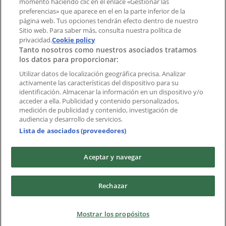
momento haciendo clic en el enlace «Gestionar las
preferencias» que aparece en el en la parte inferior de la
Marcas
página web. Tus opciones tendrán efecto dentro de nuestro
Marcas locales
Sitio web. Para saber más, consulta nuestra política de
privacidad.
Negocios
Cookie policy
Tanto nosotros como nuestros asociados tratamos
Negocios cercanos
los datos para proporcionar:
Productos
Productos locales
Utilizar datos de localización geográfica precisa. Analizar
activamente las características del dispositivo para su
Ciudades
identificación. Almacenar la información en un dispositivo y/o
acceder a ella. Publicidad y contenido personalizados,
Descargar la APP Tiendeo
medición de publicidad y contenido, investigación de
audiencia y desarrollo de servicios.
Lista de asociados (proveedores)
Aceptar y navegar
Copyright © Tiendeo ® 2026 · Shopfully Marketing S.L.U. –
Rechazar
Palau de Mar – 08039 Barcelona, Spain
Términos y condiciones
Política de privacidad
Mostrar los propósitos
Gestionar cookies