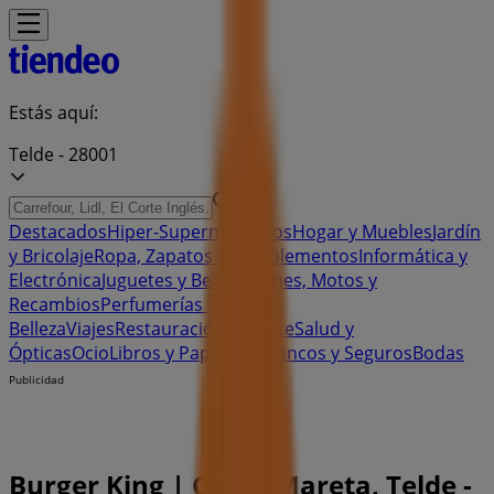
Estás aquí:
Telde - 28001
Destacados
Hiper-Supermercados
Hogar y Muebles
Jardín
y Bricolaje
Ropa, Zapatos y Complementos
Informática y
Electrónica
Juguetes y Bebés
Coches, Motos y
Recambios
Perfumerías y
Belleza
Viajes
Restauración
Deporte
Salud y
Ópticas
Ocio
Libros y Papelerías
Bancos y Seguros
Bodas
Publicidad
Burger King | C.c. la Mareta, Telde -