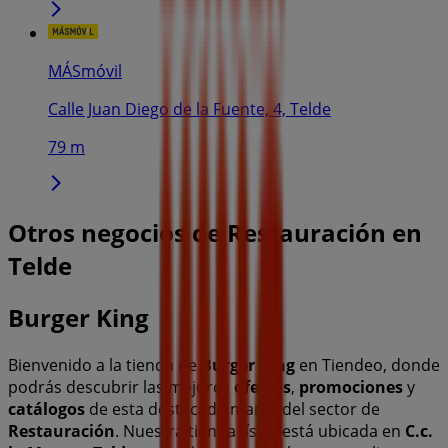
MÁSmóvil
Calle Juan Diego de la Fuente, 4, Telde
79 m
Otros negocios de Restauración en
Telde
Burger King
Bienvenido a la tienda de
Burger King
en Tiendeo, donde
podrás descubrir las mejores
ofertas
,
promociones
y
catálogos
de esta destacada marca del sector de
Restauración
. Nuestra tienda física está ubicada en
C.c.