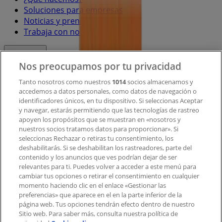
Soluciones para empresas
Noticias y prensa
Trabaja con nosotros
Contacto
Nos preocupamos por tu privacidad
Tanto nosotros como nuestros
1014
socios almacenamos y
accedemos a datos personales, como datos de navegación o
Contacto comercial y de marketing
identificadores únicos, en tu dispositivo. Si seleccionas Aceptar
Tienda mal colocada en el mapa
y navegar, estarás permitiendo que las tecnologías de rastreo
Notificar un folleto
apoyen los propósitos que se muestran en «nosotros y
¿Encontraste un problema en la web o en la
nuestros socios tratamos datos para proporcionar». Si
aplicación?
seleccionas Rechazar o retiras tu consentimiento, los
deshabilitarás. Si se deshabilitan los rastreadores, parte del
contenido y los anuncios que ves podrían dejar de ser
Índices
relevantes para ti. Puedes volver a acceder a este menú para
cambiar tus opciones o retirar el consentimiento en cualquier
momento haciendo clic en el enlace «Gestionar las
preferencias» que aparece en el en la parte inferior de la
Marcas
página web. Tus opciones tendrán efecto dentro de nuestro
Marcas locales
Sitio web. Para saber más, consulta nuestra política de