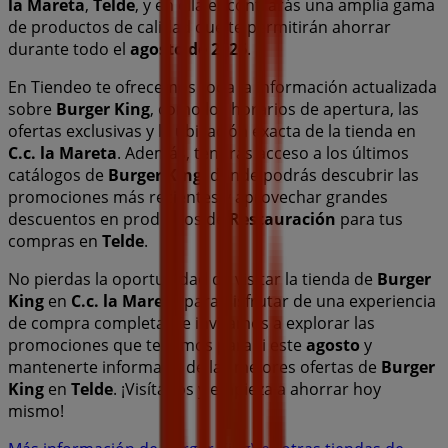
la Mareta
,
Telde
, y en ella encontrarás una amplia gama
de productos de calidad que te permitirán ahorrar
durante todo el
agosto de 2026
.
En Tiendeo te ofrecemos toda la información actualizada
sobre
Burger King
, como los horarios de apertura, las
ofertas exclusivas y la ubicación exacta de la tienda en
C.c. la Mareta
. Además, tendrás acceso a los últimos
catálogos de
Burger King
, donde podrás descubrir las
promociones más recientes y aprovechar grandes
descuentos en productos de
Restauración
para tus
compras en
Telde
.
No pierdas la oportunidad de visitar la tienda de
Burger
King
en
C.c. la Mareta
para disfrutar de una experiencia
de compra completa. Te invitamos a explorar las
promociones que tenemos para ti este
agosto
y
mantenerte informado de las mejores ofertas de
Burger
King
en
Telde
. ¡Visítanos y empieza a ahorrar hoy
mismo!