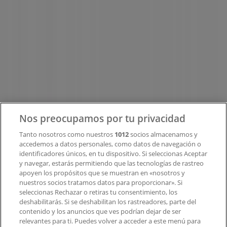
Tiendeo
¿Qué hacemos?
Soluciones para empresas
Noticias y prensa
Trabaja con nosotros
Contacto
Nos preocupamos por tu privacidad
Tanto nosotros como nuestros
1012
socios almacenamos y
accedemos a datos personales, como datos de navegación o
Contacto comercial y de marketing
identificadores únicos, en tu dispositivo. Si seleccionas Aceptar
Tienda mal colocada en el mapa
y navegar, estarás permitiendo que las tecnologías de rastreo
Notificar un folleto
apoyen los propósitos que se muestran en «nosotros y
¿Encontraste un problema en la web o en la
nuestros socios tratamos datos para proporcionar». Si
aplicación?
seleccionas Rechazar o retiras tu consentimiento, los
deshabilitarás. Si se deshabilitan los rastreadores, parte del
contenido y los anuncios que ves podrían dejar de ser
Índices
relevantes para ti. Puedes volver a acceder a este menú para