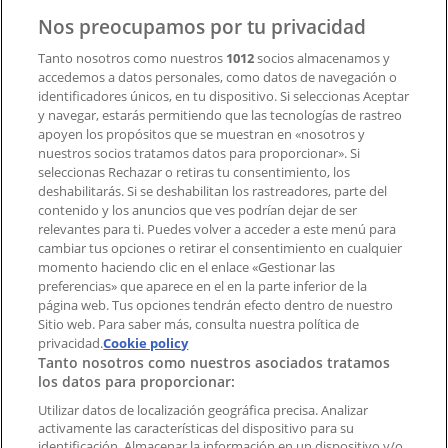
Contacto
Nos preocupamos por tu privacidad
Tanto nosotros como nuestros
1012
socios almacenamos y
accedemos a datos personales, como datos de navegación o
Contacto comercial y de marketing
identificadores únicos, en tu dispositivo. Si seleccionas Aceptar
Tienda mal colocada en el mapa
y navegar, estarás permitiendo que las tecnologías de rastreo
Notificar un folleto
apoyen los propósitos que se muestran en «nosotros y
¿Encontraste un problema en la web o en la
nuestros socios tratamos datos para proporcionar». Si
aplicación?
seleccionas Rechazar o retiras tu consentimiento, los
deshabilitarás. Si se deshabilitan los rastreadores, parte del
contenido y los anuncios que ves podrían dejar de ser
Índices
relevantes para ti. Puedes volver a acceder a este menú para
cambiar tus opciones o retirar el consentimiento en cualquier
momento haciendo clic en el enlace «Gestionar las
preferencias» que aparece en el en la parte inferior de la
Marcas
página web. Tus opciones tendrán efecto dentro de nuestro
Marcas locales
Sitio web. Para saber más, consulta nuestra política de
Negocios
privacidad.
Cookie policy
Tanto nosotros como nuestros asociados tratamos
Negocios cercanos
los datos para proporcionar:
Productos
Productos locales
Utilizar datos de localización geográfica precisa. Analizar
activamente las características del dispositivo para su
Ciudades
identificación. Almacenar la información en un dispositivo y/o