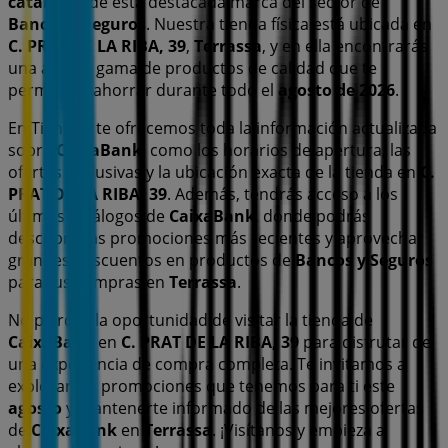
catálogos
de esta destacada marca del sector de
Bancos y Seguros
. Nuestra tienda física está ubicada en
C. PRAT DE LA RIBA, 39
,
Terrassa
, y en ella encontrarás
una amplia gama de productos de calidad que te
permitirán ahorrar durante todo el
agosto de 2026
.
En Tiendeo te ofrecemos toda la información actualizada
sobre
CaixaBank
, como los horarios de apertura, las
ofertas exclusivas y la ubicación exacta de la tienda en
C.
PRAT DE LA RIBA, 39
. Además, tendrás acceso a los
últimos catálogos de
CaixaBank
, donde podrás
descubrir las promociones más recientes y aprovechar
grandes descuentos en productos de
Bancos y Seguros
para tus compras en
Terrassa
.
No pierdas la oportunidad de visitar la tienda de
CaixaBank
en
C. PRAT DE LA RIBA, 39
para disfrutar de
una experiencia de compra completa. Te invitamos a
explorar las promociones que tenemos para ti este
agosto
y mantenerte informado de las mejores ofertas
de
CaixaBank
en
Terrassa
. ¡Visítanos y empieza a