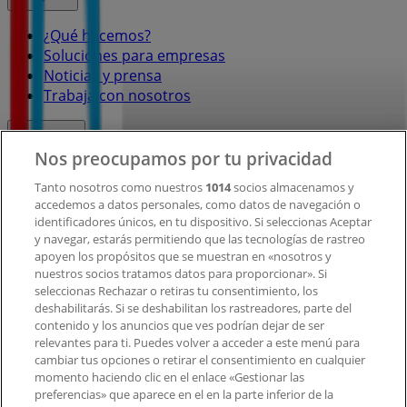
¿Qué hacemos?
Soluciones para empresas
Noticias y prensa
Trabaja con nosotros
Contacto
Nos preocupamos por tu privacidad
Tanto nosotros como nuestros
1014
socios almacenamos y
accedemos a datos personales, como datos de navegación o
Contacto comercial y de marketing
identificadores únicos, en tu dispositivo. Si seleccionas Aceptar
Tienda mal colocada en el mapa
y navegar, estarás permitiendo que las tecnologías de rastreo
Notificar un folleto
apoyen los propósitos que se muestran en «nosotros y
¿Encontraste un problema en la web o en la
nuestros socios tratamos datos para proporcionar». Si
aplicación?
seleccionas Rechazar o retiras tu consentimiento, los
deshabilitarás. Si se deshabilitan los rastreadores, parte del
contenido y los anuncios que ves podrían dejar de ser
Índices
relevantes para ti. Puedes volver a acceder a este menú para
cambiar tus opciones o retirar el consentimiento en cualquier
momento haciendo clic en el enlace «Gestionar las
preferencias» que aparece en el en la parte inferior de la