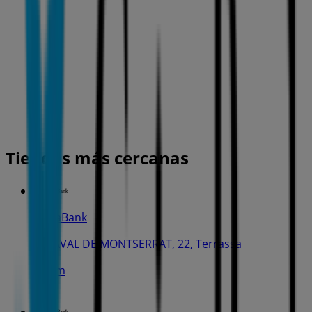
Tiendas más cercanas
CaixaBank
C. RAVAL DE MONTSERRAT, 22, Terrassa
250 m