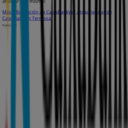
ahorrar hoy mismo!
Más información de CaixaBank
Ver otras tiendas de
CaixaBank en Terrassa
Publicidad