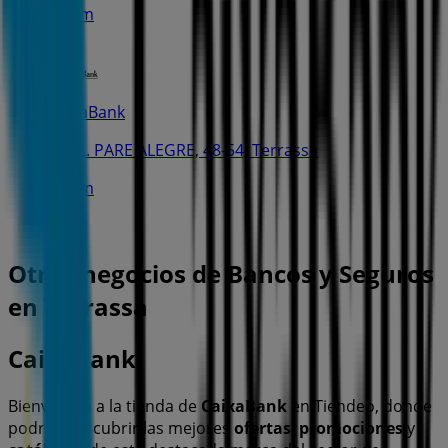
578 m
CaixaBank
RBLA. PARE ALEGRE, 48-54, Terrassa
808 m
Otros negocios de Bancos y Seguros
en Terrassa
CaixaBank
Bienvenido a la tienda de
CaixaBank
en Tiendeo, donde
podrás descubrir las mejores
ofertas
,
promociones
y