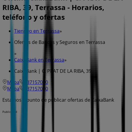
RIBA, 39, Terrassa - Horarios,
teléfono y ofertas
Tiendeo en Terrassa
»
Ofertas de Bancos y Seguros en Terrassa
»
CaixaBank en Terrassa
»
CaixaBank | C. PRAT DE LA RIBA, 39
Mapa
937157000
Mapa
937157000
Estamos a punto de publicar ofertas de CaixaBank
Publicidad