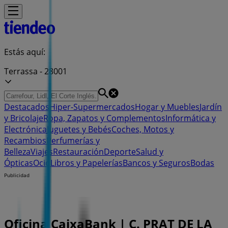
Estás aquí:
Terrassa - 28001
Destacados
Hiper-Supermercados
Hogar y Muebles
Jardín
y Bricolaje
Ropa, Zapatos y Complementos
Informática y
Electrónica
Juguetes y Bebés
Coches, Motos y
Recambios
Perfumerías y
Belleza
Viajes
Restauración
Deporte
Salud y
Ópticas
Ocio
Libros y Papelerías
Bancos y Seguros
Bodas
Publicidad
Oficina CaixaBank | C. PRAT DE LA