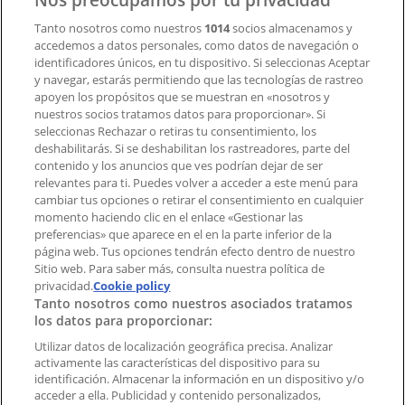
Tanto nosotros como nuestros
1014
socios almacenamos y
accedemos a datos personales, como datos de navegación o
Contacto comercial y de marketing
identificadores únicos, en tu dispositivo. Si seleccionas Aceptar
Tienda mal colocada en el mapa
y navegar, estarás permitiendo que las tecnologías de rastreo
Notificar un folleto
apoyen los propósitos que se muestran en «nosotros y
¿Encontraste un problema en la web o en la
nuestros socios tratamos datos para proporcionar». Si
aplicación?
seleccionas Rechazar o retiras tu consentimiento, los
deshabilitarás. Si se deshabilitan los rastreadores, parte del
contenido y los anuncios que ves podrían dejar de ser
Índices
relevantes para ti. Puedes volver a acceder a este menú para
cambiar tus opciones o retirar el consentimiento en cualquier
momento haciendo clic en el enlace «Gestionar las
preferencias» que aparece en el en la parte inferior de la
Marcas
página web. Tus opciones tendrán efecto dentro de nuestro
Marcas locales
Sitio web. Para saber más, consulta nuestra política de
Negocios
privacidad.
Cookie policy
Tanto nosotros como nuestros asociados tratamos
Negocios cercanos
los datos para proporcionar:
Productos
Productos locales
Utilizar datos de localización geográfica precisa. Analizar
activamente las características del dispositivo para su
Ciudades
identificación. Almacenar la información en un dispositivo y/o
acceder a ella. Publicidad y contenido personalizados,
Descargar la APP Tiendeo